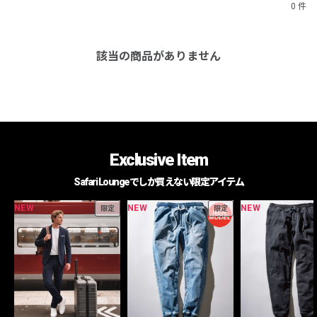
0 件
該当の商品がありません
Exclusive Item
Safari Loungeでしか買えない限定アイテム
NEW
NEW
NEW
限定
限定