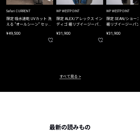
Safari CURRENT
WP WESTPOINT
WP WESTPOINT
限定 吸水速乾 UVカット 洗
限定 ALEX/アレックス イン
限定 SEAN/ショー
える "オールシーン" セット
ディゴ 裾リブイージーパン
裾リブイージーパン
アップ
ツ
¥49,500
¥31,900
¥31,900
すべて見る
最新の読みもの