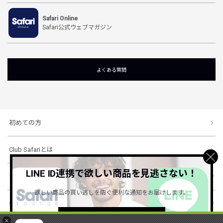
Safari Online
Safari公式ウェブマガジン
よくある質問
初めての方
Club Safariとは
LINE ID連携で欲しい商品を見逃さない！
ショッピングガイド
欲しい商品の買い逃しを防ぐ便利な通知をお届けします。
会社概要・規約
詳しくはこちら ＞
×