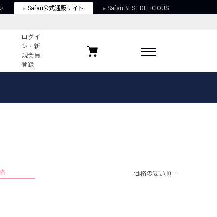
ン
Safari公式通販サイト
Safari BEST DELICIOUS
ログイ
ン・新
規会員
登録
ログイン・新規会員登録
お気に入りアイテム
ガイド
お気に入りブランド
お気に入り記事
最近チェックしたアイテム
格
価格の安い順
ポリシー
関する法律