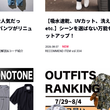
大人気だっ
【吸水速乾、UVカット、洗
ーパンツがリニュ
etc.】シーンを選ばない万能
ットアップ！
NEW
2026.08.07
底解説&コーデ紹介
RECOMMEND ITEM vol.334