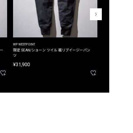
WP WESTPOINT
WP WESTPOINT
ジー
限定 SEAN/ショーン ツイル 裾リブイージーパン
限定 DAVID/デイヴィッド インデ
ツ
イージーパンツ
¥31,900
¥33,000