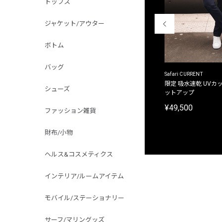
トップス
ジャケット/アウター
ボトム
バッグ
ACANTHUS
Safari CURRENT
別注限定 フード付き チェックシャツジャケット
限定 吸水速乾 UVカッ
シューズ
ットアップ
¥31,900
¥49,500
ファッション雑貨
財布/小物
ヘルス&コスメティクス
インテリア/ルームアイテム
モバイル/ステーショナリー
サーフ/マリングッズ