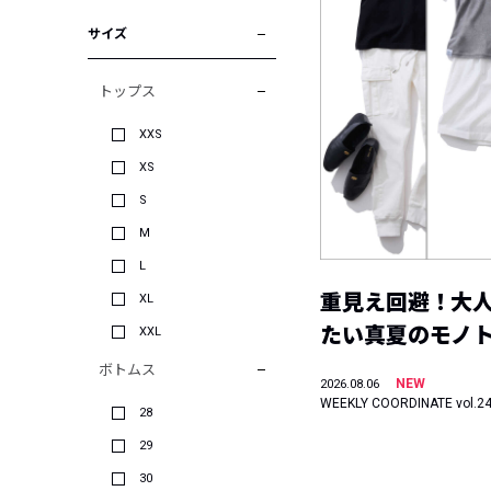
サイズ
トップス
XXS
XS
S
M
L
重見え回避！大
XL
たい真夏のモノ
XXL
ボトムス
NEW
2026.08.06
WEEKLY COORDINATE vol.2
28
29
30