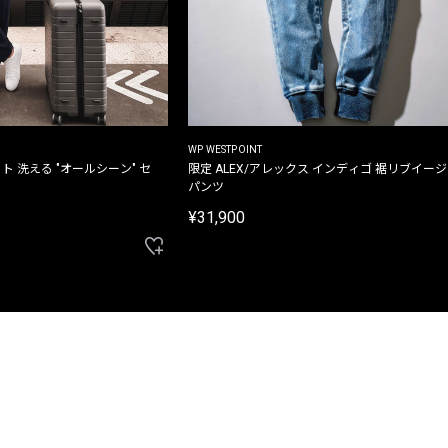
WP WESTPOINT
ト 洗える "オールシーン" セ
限定 ALEX/アレックス インディゴ 裾リブイー
パンツ
¥31,900