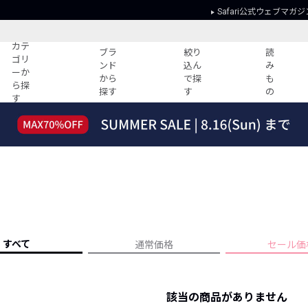
Safari公式ウェブマガジ
カテ
ブラ
絞り
読
ゴリ
ンド
込ん
み
ーか
から
で探
も
ら探
探す
す
の
す
読みもの
ガイド
ー
すべての記事
ショッピング
2026年のイチオシTシャツ！
初めての方
“WP”のイージーパンツを徹底解説&コ
Club Safari
ーデ紹介
よくある質問
HOTなコーデ TOP20
会社概要
ディネート
新ブランドご紹介！
会員利用規約
すべて
通常価格
セール価
人気記事ランキング
プライバシー
バイヤーズ レコメンド
特定商取引に
今週の別注アイテム
該当の商品がありません
ウィークリーコーデ