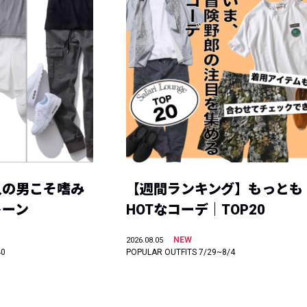
人の男こそ嗜み
【週間ランキング】もっとも
トーン
HOTなコーデ｜TOP20
NEW
2026.08.05
40
POPULAR OUTFITS 7/29~8/4