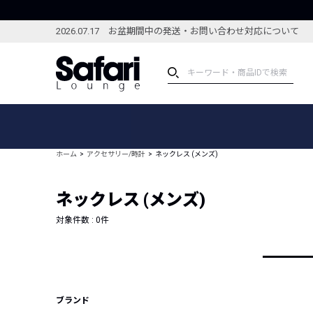
2026.07.17 お盆期間中の発送・お問い合わせ対応について
アイテム
スペシャル
カテゴリーから探す
スペシャルフィーチャ
ホーム
アクセサリー/時計
ネックレス (メンズ)
ブランドから探す
特集記事
絞り込んで探す
ネックレス (メンズ)
新着アイテム
コーディネート
編集部のおすすめアイテム
対象件数 :
0
件
編集部のおすすめコー
ランキング
雑誌・カタログ掲載アイテム
セール
ブランド