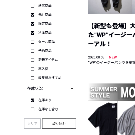
通常商品
先行商品
限定商品
【新型も登場】
別注商品
た”WP”イージ
セール商品
ーアル！
予約商品
NEW
2026.08.08
新着アイテム
“WP”のイージーパンツを徹
再入荷
編集部おすすめ
在庫状況
在庫あり
在庫なし含む
クリア
絞り込む