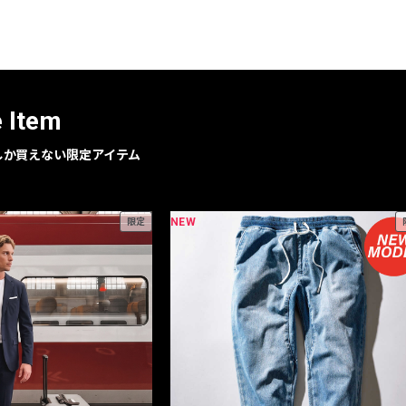
レコメンドアイテム
ピックアップアイテム
フォーカスブランド
セールおすすめアイテム
e Item
人気アイテム TOP 15
geでしか買えない限定アイテム
NEW
限定