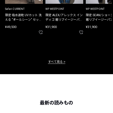
Safari CURRENT
WP WESTPOINT
WP WESTPOINT
限定 吸水速乾 UVカット 洗
限定 ALEX/アレックス イン
限定 SEAN/ショー
える "オールシーン" セット
ディゴ 裾リブイージーパン
裾リブイージーパン
アップ
ツ
¥49,500
¥31,900
¥31,900
すべて見る
最新の読みもの