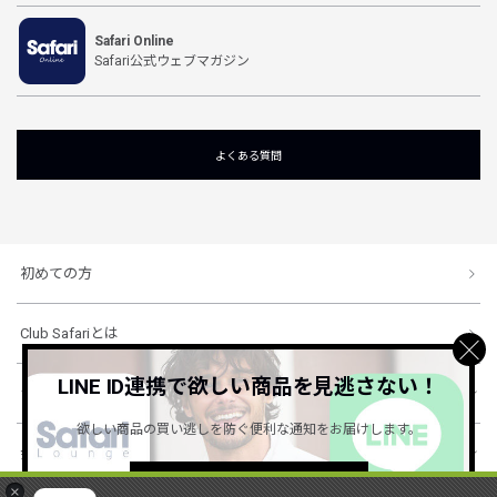
Safari Online
Safari公式ウェブマガジン
よくある質問
初めての方
Club Safariとは
LINE ID連携で欲しい商品を見逃さない！
ショッピングガイド
欲しい商品の買い逃しを防ぐ便利な通知をお届けします。
会社概要・規約
詳しくはこちら ＞
×