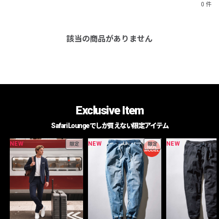
0 件
該当の商品がありません
Exclusive Item
Safari Loungeでしか買えない限定アイテム
NEW
NEW
NEW
限定
限定