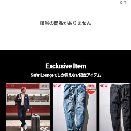
0 件
該当の商品がありません
Exclusive Item
Safari Loungeでしか買えない限定アイテム
NEW
NEW
NEW
限定
限定