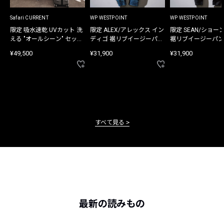
Safari CURRENT
WP WESTPOINT
WP WESTPOINT
限定 吸水速乾 UVカット 洗
限定 ALEX/アレックス イン
限定 SEAN/ショー
える "オールシーン" セット
ディゴ 裾リブイージーパン
裾リブイージーパン
アップ
ツ
¥49,500
¥31,900
¥31,900
すべて見る
最新の読みもの