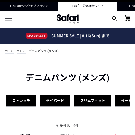
Safari公式ウェブマガジン
Safari公式通販サイト
Sa
ホーム
ボトム
デニムパンツ (メンズ)
デニムパンツ (メンズ)
ストレッチ
テイパード
スリムフィット
イージ
対象件数 : 0件