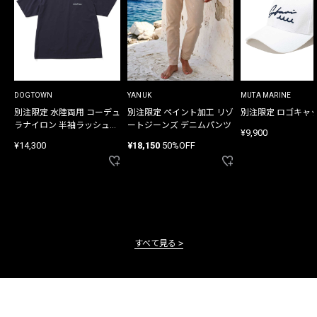
DOGTOWN
YANUK
MUTA MARINE
別注限定 水陸両用 コーデュ
別注限定 ペイント加工 リゾ
別注限定 ロゴキャ
ラナイロン 半袖ラッシュガ
ートジーンズ デニムパンツ
¥9,900
ード
¥14,300
¥18,150
50%OFF
すべて見る