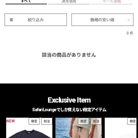
すべて
通常価格
セール価格
絞り込み
価格の安い順
0 件
該当の商品がありません
Exclusive Item
Safari Loungeでしか買えない限定アイテム
NEW
限定
別注
限定
別注
限定