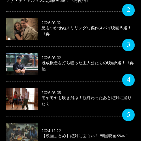
アナ・デ・アルマス出演映画5選！《再配信》
2
2026.08.02
息もつかせぬスリリングな傑作スパイ映画５選！
《再…
3
2026.08.03
既成概念を打ち破った主人公たちの映画5選！《再
配…
4
2026.08.05
モヤモヤも吹き飛ぶ！観終わったあと絶対に踊り
たく…
5
2024.12.23
【映画まとめ】絶対に面白い！ 韓国映画35本！