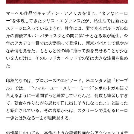
マーベル作品でキャプテン・アメリカを演じ、“タフなヒーロ
ー”を体現してきたクリス・エヴァンスだが、私生活では新たな
ステージに入っているようだ。昨年には、妻であるポルトガル出
身の俳優アルバ・バティスタとの間に第1子となる娘が誕生。今
年のアカデミー賞では夫妻揃って登場し、新米パパとして穏やか
な表情を見せた。もともと公の場に揃って姿を見せることが少な
い２人だけに、そのレッドカーペットでの姿は大きな注目を集め
た。
印象的なのは、プロポーズのエピソード。米エンタメ誌『ピープ
ル』では、「“ウィル・ユー・メリー・ミー？”をポルトガル語で
言えるように一週間ずっと練習していたんだ。何度も練習しすぎ
て、朝食を作りながら思わず口に出しそうになったよ」と語った
と紹介されている。その言葉からは、スクリーンで見せるヒーロ
ー像とは異なる一面が垣間見える。
俳優業においても、本作のような恋愛映画からアクションコメデ