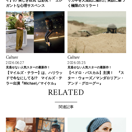
イ】の“美しき狂気”は必見！ エレ
リカ中を大混乱に陥れた 実話に基づ
ガントな心理サスペンス
く極限のスリラー！
Culture
Culture
2026.06.27
2026.05.25
見逃せない人気スターの最新作！
見逃せない人気スターの最新作！
【マイルズ・テラー】は、ハリウッ
【ペドロ・パスカル】主演！ 『ス
ドで今なにしてる!? マイルズ・テ
ター・ウォーズ／マンダロリアン・
ラー出演『Michael／マイケル』
アンド・グローグー』
RELATED
関連記事