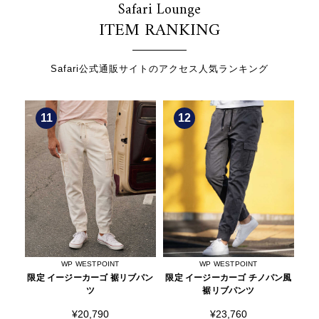
Safari Lounge
ITEM RANKING
Safari公式通販サイトのアクセス人気ランキング
12
1
WP WESTPOINT
Safari CURRENT
パン
限定 イージーカーゴ チノパン風
限定 吸水速乾 UVカット 洗える
限定
裾リブパンツ
"オールシーン" セットアップ
¥23,760
¥49,500