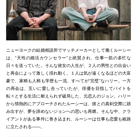
ニューヨークの結婚相談所でマッチメーカーとして働くルーシー
は、“天性の婚活カウンセラー”と絶賛され、仕事一筋の多忙な
日々を送っていた。そんな彼女の人生が、２人の男性との出会い
と再会によって激しく揺れ動く。１人は気が遠くなるほどの大富
豪で、家柄も人柄も学歴も一流、すべてが“完璧”なハリー。一方
の再会は、互いに愛し合っていたが、俳優を目指してバイトを
転々とする生活に耐えられず破局した、元恋人のジョン。ハリー
から情熱的にアプローチされたルーシーは、彼との真剣交際に踏
み出すが、夢を諦めないジョンへの思いも再燃。そんな中、クラ
イアントがある事件に巻き込まれ、ルーシーは仕事も恋愛も岐路
に立たされる――。