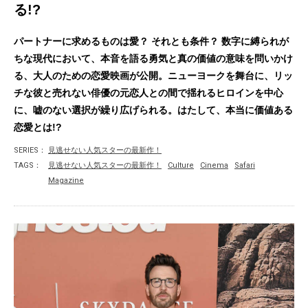
る!?
パートナーに求めるものは愛？ それとも条件？ 数字に縛られが
ちな現代において、本音を語る勇気と真の価値の意味を問いかけ
る、大人のための恋愛映画が公開。ニューヨークを舞台に、リッ
チな彼と売れない俳優の元恋人との間で揺れるヒロインを中心
に、嘘のない選択が繰り広げられる。はたして、本当に価値ある
恋愛とは!?
SERIES：
見逃せない人気スターの最新作！
TAGS：
見逃せない人気スターの最新作！
Culture
Cinema
Safari
Magazine