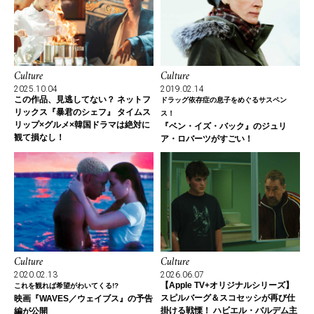
Culture
Culture
2025.10.04
2019.02.14
この作品、見逃してない？ ネットフ
ドラッグ依存症の息子をめぐるサスペン
リックス『暴君のシェフ』 タイムス
ス！
リップ×グルメ×韓国ドラマは絶対に
『ベン・イズ・バック』のジュリ
観て損なし！
ア・ロバーツがすごい！
Culture
Culture
2020.02.13
2026.06.07
【Apple TV+オリジナルシリーズ】
これを観れば希望がわいてくる!?
スピルバーグ＆スコセッシが再び仕
映画『WAVES／ウェイブス』の予告
掛ける戦慄！ ハビエル・バルデム主
編が公開