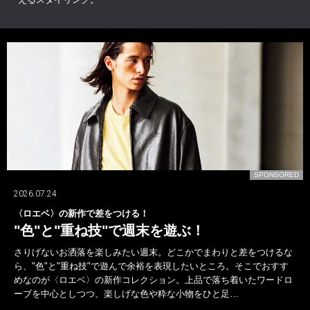
D
SPONSORED
2026.06.21
テカりに打ち勝つ美容液が決め手に!?
アワードで選手たちの格好よさを支えた
〈SHISEIDO MEN〉！
シーズン中に活躍した選手並びにチームを讃える“B.LEAGUE AWARD
SHOW 2025-26”。受賞者たちは華々しくランウェイを闊歩したが、男
らしくスタイリッシュなビジュアルの舞台裏には、“テカり知らずの清