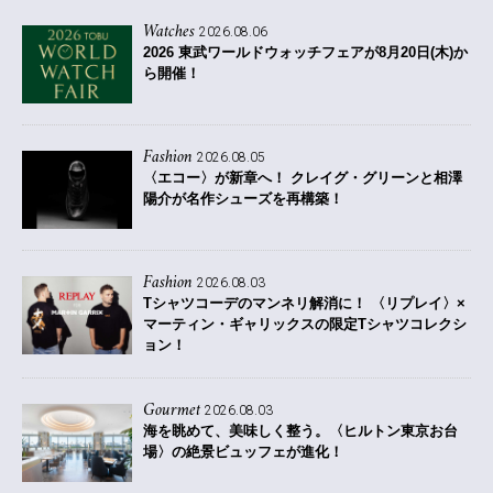
Watches
2026.08.06
2026 東武ワールドウォッチフェアが8月20日(木)か
ら開催！
Fashion
2026.08.05
〈エコー〉が新章へ！ クレイグ・グリーンと相澤
陽介が名作シューズを再構築！
Fashion
2026.08.03
Tシャツコーデのマンネリ解消に！ 〈リプレイ〉×
マーティン・ギャリックスの限定Tシャツコレクシ
ョン！
Gourmet
2026.08.03
海を眺めて、美味しく整う。〈ヒルトン東京お台
場〉の絶景ビュッフェが進化！