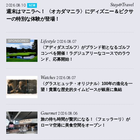
Stay&Travel
2026.08.10
NEW
週末はマニラへ！ 〈オカダマニラ〉にディズニー＆ピクサ
ーの特別な体験が登場！
Lifestyle
SPONSORED
2026.08.07
〈アディダスゴルフ〉がブランド初となるゴルフ
コンペを開催！
ラグジュアリーなコースでのラウ
ンド、応募開始！
Watches
2026.08.07
〈グラスヒュッテ・オリジナル〉100年の進化を一
望！貴重な歴史的タイムピースが銀座に集結
Gourmet
2026.08.06
旅の待ち時間が贅沢になる！〈フェッラーリ〉が
ローマ空港に美食空間をオープン！