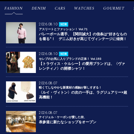
FASHION
DENIM
CARS
WATCHES
GOURMET
2026.08.10
NEW
アスリートとファッション！ Vol.71
バレーボール選手、【関田誠大】の信条は“好きなもの
を着る”！ デニム好きが高じてヴィンテージに傾倒！
2026.08.10
NEW
セレブのお気に入りブランドの正体！ Vol.193
【トラヴィス・ケルシー】の愛用ブランドは、〈ヴァ
レンティノ〉の開襟シャツ！
2026.08.07
軽くてしなやかな新素材の感触が新しすぎる！
〈ルイ・ヴィトン〉の次の一手は、ラグジュアリー×超
高機能！
2026.08.07
ナイジェル・ケーボンが愛した街、
表参道に新たなショップをオープン