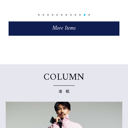
More Items
COLUMN
連 載