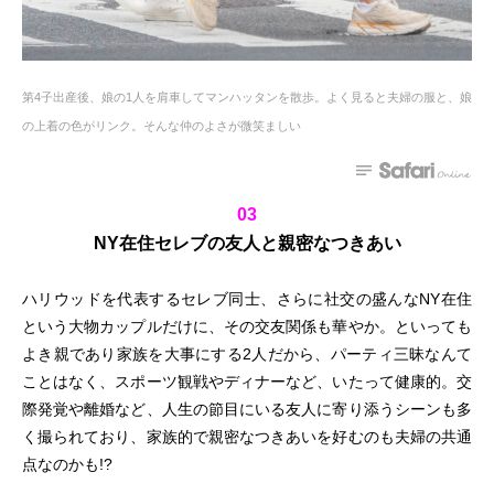
第4子出産後、娘の1人を肩車してマンハッタンを散歩。よく見ると夫婦の服と、娘
の上着の色がリンク。そんな仲のよさが微笑ましい
03
NY在住セレブの友人と親密なつきあい
ハリウッドを代表するセレブ同士、さらに社交の盛んなNY在住
という大物カップルだけに、その交友関係も華やか。といっても
よき親であり家族を大事にする2人だから、パーティ三昧なんて
ことはなく、スポーツ観戦やディナーなど、いたって健康的。交
際発覚や離婚など、人生の節目にいる友人に寄り添うシーンも多
く撮られており、家族的で親密なつきあいを好むのも夫婦の共通
点なのかも!?