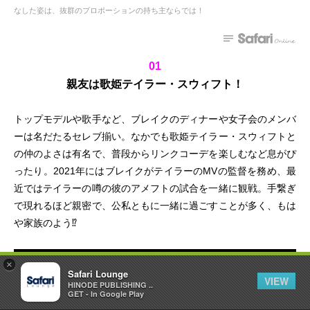
なした姿は、抜群のプロポーションの持ち主ならでは！
01
親友は歌姫テイラー・スウィフト！
トップモデルや歌手など、ブレイクのディナーや女子会のメンバ
ーは名だたるセレブ揃い。なかでも歌姫テイラー・スウィフトと
の仲のよさは有名で、普段からリンクコーデを楽しむなど息がぴ
ったり。2021年にはブレイクがテイラーのMVの監督を務め、最
近ではテイラーの噂の彼のアメフトの試合を一緒に観戦。手繋ぎ
で現れるほど親密で、公私ともに一緒に過ごすことが多く、もは
や家族のよう⁉
×
Safari Lounge
VIEW
HINODE PUBLISHING ..
GET - In Google Play