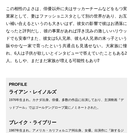
この相性のよさは、俳優以外に夫はサッカーチームなどをもつ実
業家として、妻はファッショニスタとして別の世界があり、お互
い補い合えるというのも大きいはず。彼女の影響で彼はお洒落に
なったと評判だし、彼の事業があれば浮き沈みの激しいハリウッ
ドでも安泰!?また、彼女は5人兄弟、彼も4人兄弟の末っ子という
賑やかな一家で育ったという共通点も見逃せない。大家族に憧
れ、6人は子供が欲しいとインタビューで答えていたこともある2
人。もしや、まだまだ家族が増える可能性もあり⁉
PROFILE
ライアン・レイノルズ
1976年生まれ。カナダ出身。俳優。多数の作品に出演しており、主演映画『デ
ッドプール』ではゴールデングローブ賞にノミネートされた。
ブレイク・ライブリー
1987年生まれ。アメリカ・カリフォルニア州出身。女優。出演作に『旅するジ