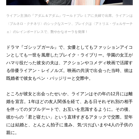
ライアン主演の『アダム＆アダム』ワールドプレミアに夫婦で出席。ライアンは
〈ブルネロ・クチネリ〉のシックなスーツ、ブレイクは〈アトリエ・ヴェルサーチ
ェ〉のレインボードレスで、艶やかなオーラを発揮！
ドラマ『ゴシップガール』で、女優としてもファッションアイコ
ンとしても一世を風靡したブレイク・ライブリー。学園の女王が
ハマり役だった彼女の夫は、アクションやコメディ映画で活躍す
る俳優ライアン・レイノルズ。映画の共演で出会った当時、彼は
既婚者で彼女もペン・バッジリーと交際中。
ところが彼女と出会ったせいか、ライアンはその年の12月には離
婚を宣言。1年ほどの友人関係を経て、ある日それぞれ別の相手
を伴ってのダブルデートで、お互いを意識するように。その後、
彼からの「君と寝たい」という直球すぎるアタックで交際。翌年
には結婚と、とんとん拍子に進み、気づけばいまや4人の子供の
親に。