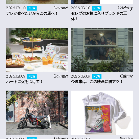
Gourmet
Celebrity
2026.08.10
2026.08.10
NEW
NEW
アレが食べたいからこの店へ！
セレブのお気に入りブランドの正
体！
Gourmet
Culture
2026.08.09
2026.08.09
NEW
NEW
ハートに火をつけて！
今週末は、この映画に胸アツ！