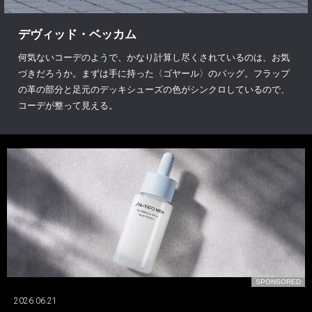
デヴィッド・ベッカム
何気ないコーデのようで、かなり計算し尽くされているのは、お気
づきだろうか。まずは手に持った〈ゴヤール〉のバッグ。フラップ
の革の部分と足元のデッキシューズの色がシンクロしているので、
コーデが整って見える。
D
SPONSORED
2026.06.21