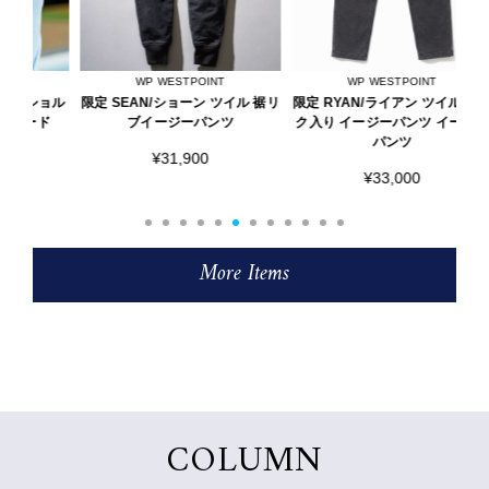
WP WESTPOINT
WP WESTPOINT
ョル
限定 SEAN/ショーン ツイル 裾リ
限定 RYAN/ライアン ツイル タッ
限
ド
ブイージーパンツ
ク入り イージーパンツ イージー
パンツ
¥31,900
¥33,000
More Items
COLUMN