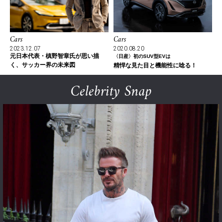
Cars
Cars
2023.12.07
2020.08.20
元日本代表・槙野智章氏が思い描
〈日産〉初のSUV型EVは
く、サッカー界の未来図
精悍な見た目と機能性に唸る！
Celebrity Snap