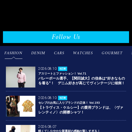
Follow Us
FASHION
DENIM
CARS
WATCHES
GOURMET
2026.08.10
NEW
アスリートとファッション！ Vol.71
バレーボール選手、【関田誠大】の信条は“好きなもの
を着る”！ デニム好きが高じてヴィンテージに傾倒！
2026.08.10
NEW
セレブのお気に入りブランドの正体！ Vol.193
【トラヴィス・ケルシー】の愛用ブランドは、〈ヴァ
レンティノ〉の開襟シャツ！
2026.08.07
軽くてしなやかな新素材の感触が新しすぎる！