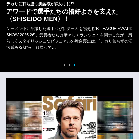
テカりに打ち勝つ美容液が決め手に!?
アワードで選手たちの格好よさを支えた
〈SHISEIDO MEN〉！
シーズン中に活躍した選手並びにチームを讃える“B.LEAGUE AWARD
SHOW 2025-26”。受賞者たちは華々しくランウェイを闊歩したが、男
らしくスタイリッシュなビジュアルの舞台裏には、“テカり知らずの清
潔感ある肌”も一役買って…