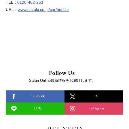
TEL：
0120-402-253
URL：
www.suzuki.co.jp/car/hustler
Follow Us
Safari Online最新情報をお届けします。
facebook
X
LINE
instagram