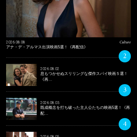
Culture
2026.08.08
アナ・デ・アルマス出演映画5選！《再配信》
2
2026.08.02
息もつかせぬスリリングな傑作スパイ映画５選！
《再…
3
2026.08.03
既成概念を打ち破った主人公たちの映画5選！《再
配…
4
2026.08.05