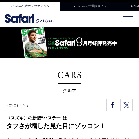
Safari公式ウェブマガジン
Safari公式通販サイト
Sa
CARS
クルマ
2020.04.25
〈スズキ〉の新型“ハスラー”は
タフさが増した見た目にゾッコン！