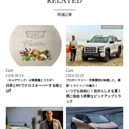
RELATED
関連記事
SPONSORED
Cars
Cars
2018.05.24
2024.03.29
〈キャデラック〉が異業種とコラボ！
プロサーファー・市東重明が体感した、新
日本とNYでクロスオーバーする味と
型“トライトン”の魅力！
は⁉
いつでも自由に！自分らしさを貫く
男に似合う武骨なピックアップトラ
ック
SPONSORED