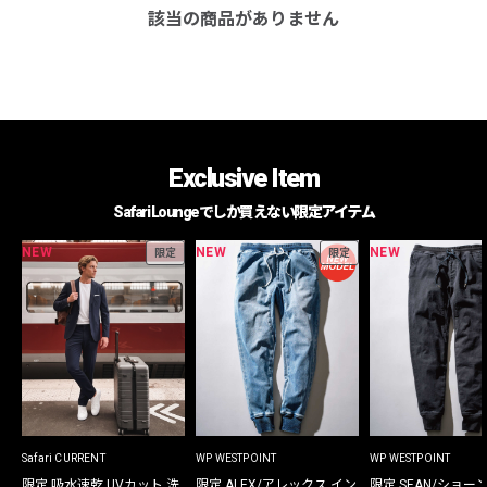
該当の商品がありません
Exclusive Item
Safari Loungeでしか買えない限定アイテム
NEW
NEW
NEW
限定
限定
Safari CURRENT
WP WESTPOINT
WP WESTPOINT
限定 吸水速乾 UVカット 洗
限定 ALEX/アレックス イン
限定 SEAN/ショー