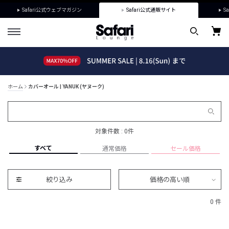
Safari公式ウェブマガジン
Safari公式通販サイト
Sa
ホーム
カバーオール | YANUK (ヤヌーク)
対象件数 : 0件
すべて
通常価格
セール価格
絞り込み
価格の高い順
0 件