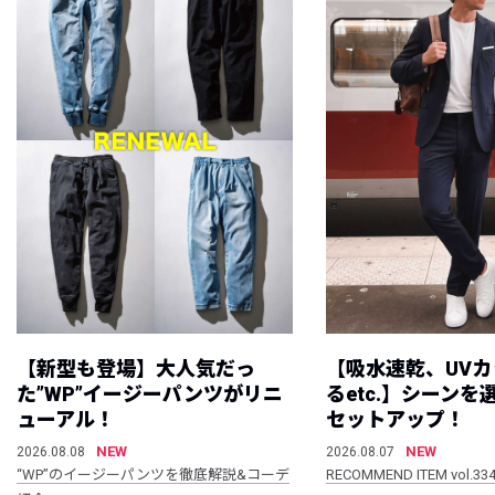
【新型も登場】大人気だっ
【吸水速乾、UV
た”WP”イージーパンツがリニ
るetc.】シーン
ューアル！
セットアップ！
NEW
NEW
2026.08.08
2026.08.07
“WP”のイージーパンツを徹底解説&コーデ
RECOMMEND ITEM vol.33