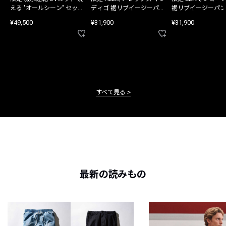
える "オールシーン" セット
ディゴ 裾リブイージーパン
裾リブイージーパン
アップ
ツ
¥49,500
¥31,900
¥31,900
すべて見る
最新の読みもの