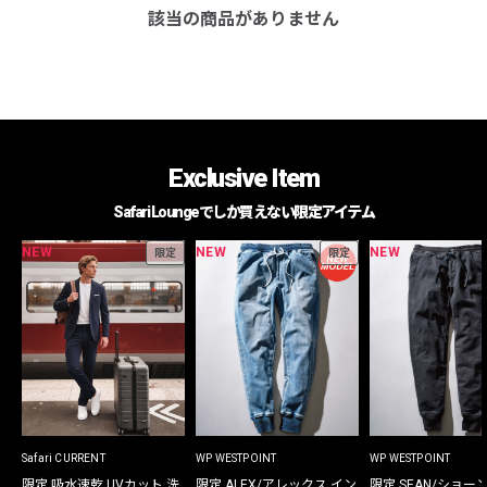
該当の商品がありません
Exclusive Item
Safari Loungeでしか買えない限定アイテム
NEW
NEW
NEW
限定
限定
Safari CURRENT
WP WESTPOINT
WP WESTPOINT
限定 吸水速乾 UVカット 洗
限定 ALEX/アレックス イン
限定 SEAN/ショー