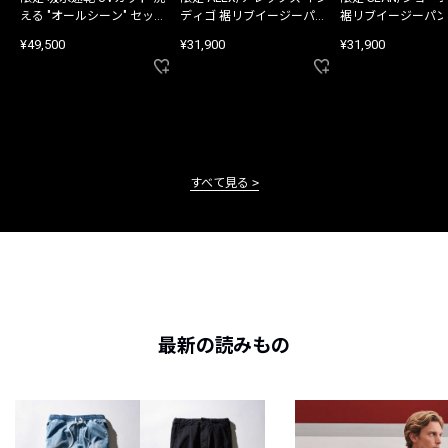
える "オールシーン" セット
ディゴ 裾リブイージーパン
裾リブイージーパン
アップ
ツ
¥49,500
¥31,900
¥31,900
すべて見る
最新の読みもの