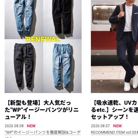
【新型も登場】大人気だっ
【吸水速乾、UV
た”WP”イージーパンツがリニ
るetc.】シーン
ューアル！
セットアップ！
NEW
NEW
2026.08.08
2026.08.07
“WP”のイージーパンツを徹底解説&コーデ
RECOMMEND ITEM vol.33