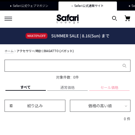
Safari公式ウェブマガジン
Safari公式通販サイト
Sa
ホーム
アクセサリー/時計 | BAGATTO (バガット)
対象件数 : 0件
すべて
通常価格
セール価格
絞り込み
価格の高い順
0 件