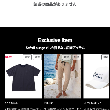
該当の商品がありません
Exclusive Item
Safari Loungeでしか買えない限定アイテム
NEW
限定
別注
限定
別注
限定
DOGTOWN
YANUK
MUTA MARINE
別注限定 水陸両用 コーデュ
別注限定 ペイント加工 リゾ
別注限定 ロゴキャ