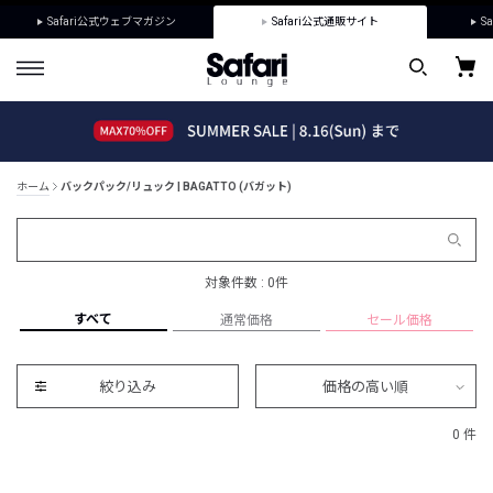
Safari公式ウェブマガジン
Safari公式通販サイト
Sa
ホーム
バックパック/リュック | BAGATTO (バガット)
対象件数 : 0件
すべて
通常価格
セール価格
絞り込み
価格の高い順
0 件