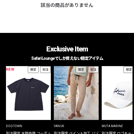
該当の商品がありません
Exclusive Item
Safari Loungeでしか買えない限定アイテム
NEW
限定
別注
限定
別注
限定
DOGTOWN
YANUK
MUTA MARINE
別注限定 水陸両用 コーデュ
別注限定 ペイント加工 リゾ
別注限定 ロゴキャ