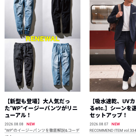
【新型も登場】大人気だっ
【吸水速乾、UV
た”WP”イージーパンツがリニ
るetc.】シーン
ューアル！
セットアップ！
NEW
NEW
2026.08.08
2026.08.07
“WP”のイージーパンツを徹底解説&コーデ
RECOMMEND ITEM vol.33