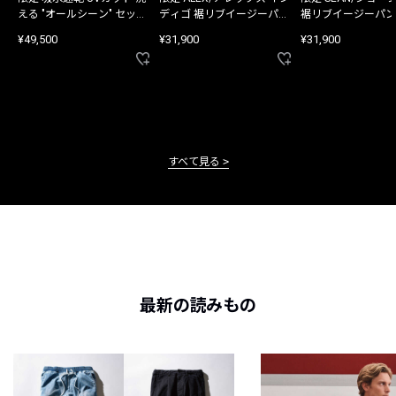
える "オールシーン" セット
ディゴ 裾リブイージーパン
裾リブイージーパン
アップ
ツ
¥49,500
¥31,900
¥31,900
すべて見る
最新の読みもの