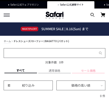
Safari公式ウェブマガジン
Safari公式通販サイト
Sa
ホーム
ドレスシューズ/ローファー | BAGATTO (バガット)
対象件数 : 0件
すべて
通常価格
セール価格
絞り込み
価格の高い順
0 件