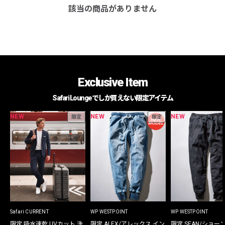
該当の商品がありません
Exclusive Item
Safari Loungeでしか買えない限定アイテム
NEW
NEW
NEW
限定
限定
Safari CURRENT
WP WESTPOINT
WP WESTPOINT
限定 吸水速乾 UVカット 洗
限定 ALEX/アレックス イン
限定 SEAN/ショー