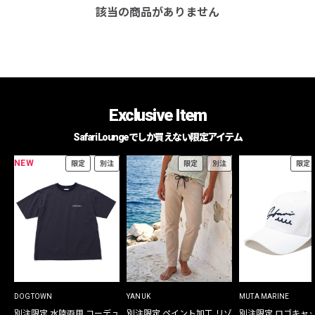
該当の商品がありません
Exclusive Item
Safari Loungeでしか買えない限定アイテム
NEW
限定
別注
限定
別注
限定
DOGTOWN
YANUK
MUTA MARINE
別注限定 水陸両用 コーデュ
別注限定 ペイント加工 リゾ
別注限定 ロゴキャ