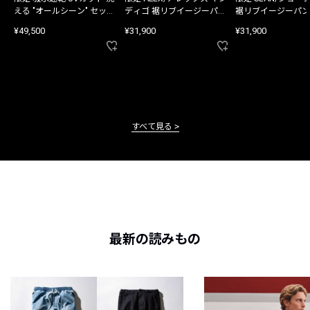
える "オールシーン" セット
ディゴ 裾リブイージーパン
裾リブイージーパン
アップ
ツ
¥49,500
¥31,900
¥31,900
すべて見る
最新の読みもの