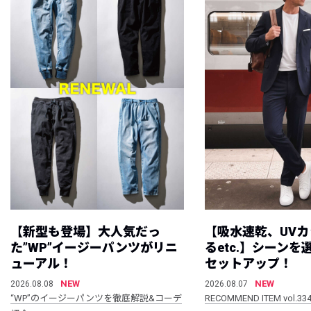
【新型も登場】大人気だっ
【吸水速乾、UV
た”WP”イージーパンツがリニ
るetc.】シーン
ューアル！
セットアップ！
NEW
NEW
2026.08.08
2026.08.07
“WP”のイージーパンツを徹底解説&コーデ
RECOMMEND ITEM vol.33