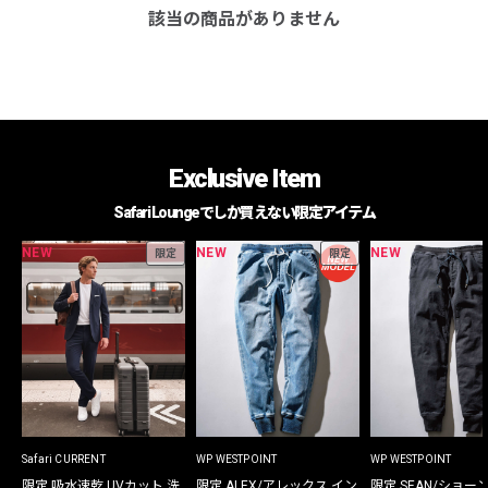
該当の商品がありません
Exclusive Item
Safari Loungeでしか買えない限定アイテム
NEW
NEW
NEW
限定
限定
Safari CURRENT
WP WESTPOINT
WP WESTPOINT
限定 吸水速乾 UVカット 洗
限定 ALEX/アレックス イン
限定 SEAN/ショー