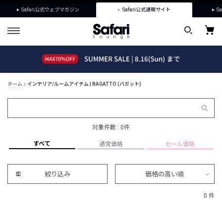
Safari公式ウェブマガジン
Safari公式通販サイト
Sa
ホーム
インテリア/ルームアイテム | BAGATTO (バガット)
対象件数 : 0件
すべて
通常価格
セール価格
絞り込み
価格の高い順
0 件