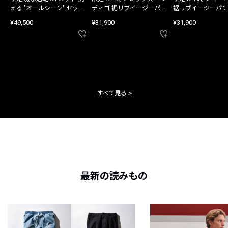
える "オールシーン" セット
ディゴ 裾リブイージーパン
裾リブイージーパン
アップ
ツ
¥49,500
¥31,900
¥31,900
すべて見る
最新の読みもの