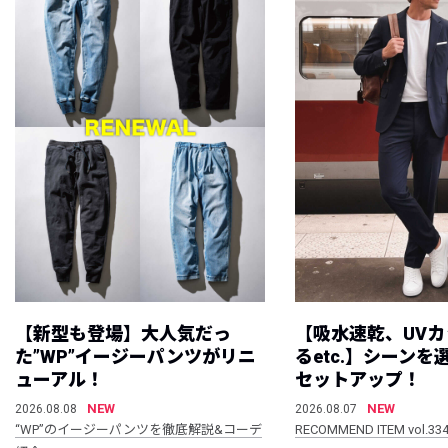
【新型も登場】大人気だっ
【吸水速乾、UV
た”WP”イージーパンツがリニ
るetc.】シーン
ューアル！
セットアップ！
NEW
NEW
2026.08.08
2026.08.07
“WP”のイージーパンツを徹底解説&コーデ
RECOMMEND ITEM vol.33