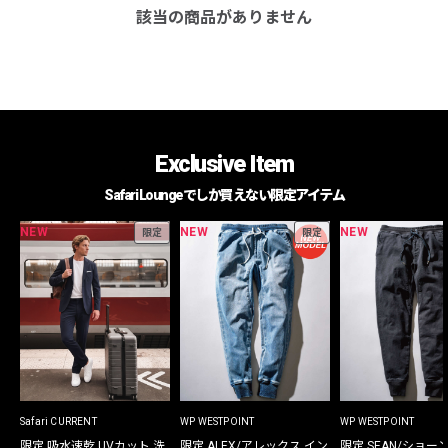
該当の商品がありません
Exclusive Item
Safari Loungeでしか買えない限定アイテム
NEW
NEW
NEW
限定
限定
Safari CURRENT
WP WESTPOINT
WP WESTPOINT
限定 吸水速乾 UVカット 洗
限定 ALEX/アレックス イン
限定 SEAN/ショー