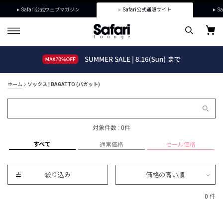
Safari公式ウェブマガジン
Safari公式通販サイト
Sa
ホーム
ソックス | BAGATTO (バガット)
対象件数 : 0件
すべて
通常価格
セール価格
絞り込み
価格の高い順
0 件