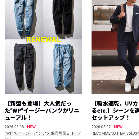
【新型も登場】大人気だっ
【吸水速乾、UV
た”WP”イージーパンツがリニ
るetc.】シーン
ューアル！
セットアップ！
NEW
NEW
2026.08.08
2026.08.07
“WP”のイージーパンツを徹底解説&コーデ
RECOMMEND ITEM vol.33