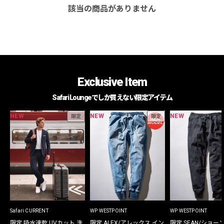
該当の商品がありません
Exclusive Item
Safari Loungeでしか買えない限定アイテム
NEW
NEW
NEW
限定
限定
Safari CURRENT
WP WESTPOINT
WP WESTPOINT
限定 吸水速乾 UVカット 洗
限定 ALEX/アレックス イン
限定 SEAN/ショー