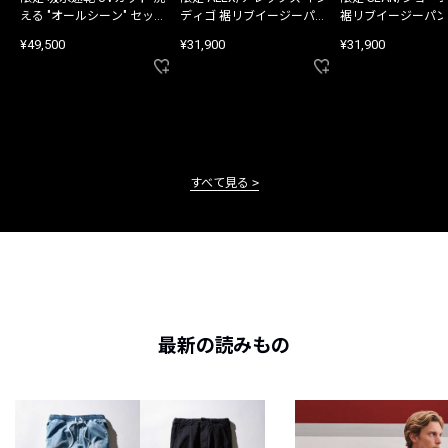
える "オールシーン" セット
ディゴ 裾リブイージーパン
裾リブイージーパン
アップ
ツ
¥49,500
¥31,900
¥31,900
すべて見る
最新の読みもの