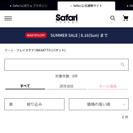
Safari公式ウェブマガジン
Safari公式通販サイト
Sa
ホーム
フェイスケア | BAGATTO (バガット)
対象件数 : 0件
すべて
通常価格
セール価格
絞り込み
価格の高い順
0 件