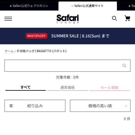
Safari公式ウェブマガジン
Safari公式通販サイト
Sa
ホーム
その他バッグ | BAGATTO (バガット)
対象件数 : 0件
すべて
通常価格
セール価格
絞り込み
価格の高い順
0 件