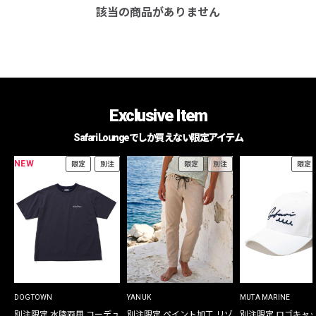
該当の商品がありません
Exclusive Item
Safari Loungeでしか買えない限定アイテム
NEW
限定
別注
限定
別注
限定
DOGTOWN
YANUK
MUTA MARINE
別注限定 水陸両用 コーデュ
別注限定 ペイント加工 リゾ
別注限定 ロゴキャ