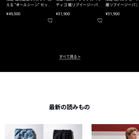
える "オールシーン" セット
ディゴ 裾リブイージーパン
裾リブイージーパン
アップ
ツ
¥49,500
¥31,900
¥31,900
すべて見る
最新の読みもの