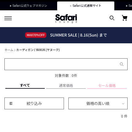
Safari公式ウェブマガジン
Safari公式通販サイト
Sa
ホーム
カーディガン | YANUK (ヤヌーク)
対象件数 : 0件
すべて
通常価格
セール価格
絞り込み
価格の高い順
0 件