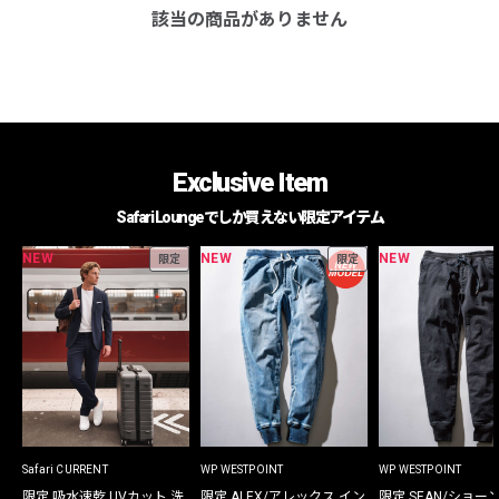
該当の商品がありません
Exclusive Item
Safari Loungeでしか買えない限定アイテム
NEW
NEW
NEW
限定
限定
Safari CURRENT
WP WESTPOINT
WP WESTPOINT
限定 吸水速乾 UVカット 洗
限定 ALEX/アレックス イン
限定 SEAN/ショー