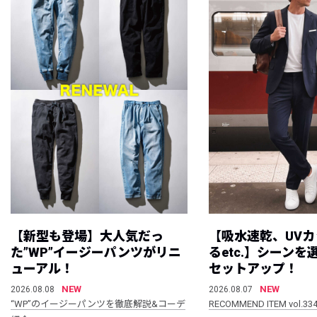
【新型も登場】大人気だっ
【吸水速乾、UV
た”WP”イージーパンツがリニ
るetc.】シーン
ューアル！
セットアップ！
NEW
NEW
2026.08.08
2026.08.07
“WP”のイージーパンツを徹底解説&コーデ
RECOMMEND ITEM vol.33