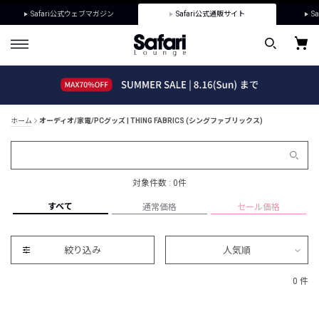
Safari公式ウェブマガジン
Safari公式通販サイト
Sa
ホーム
オーディオ/家電/PCグッズ | THING FABRICS (シングファブリックス)
対象件数 : 0件
すべて
通常価格
セール価格
絞り込み
人気順
0 件