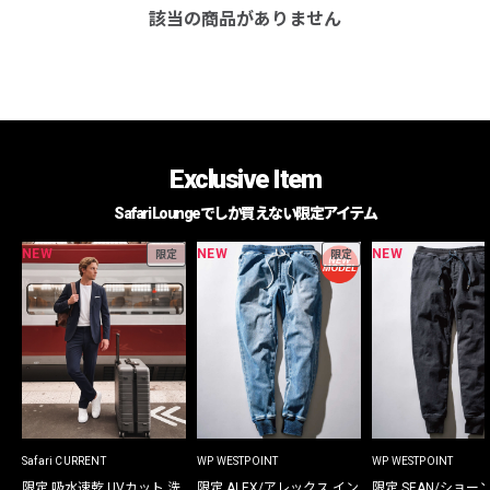
該当の商品がありません
Exclusive Item
Safari Loungeでしか買えない限定アイテム
NEW
NEW
NEW
限定
限定
Safari CURRENT
WP WESTPOINT
WP WESTPOINT
限定 吸水速乾 UVカット 洗
限定 ALEX/アレックス イン
限定 SEAN/ショー