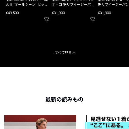
える "オールシーン" セット
ディゴ 裾リブイージーパン
裾リブイージーパン
アップ
ツ
¥49,500
¥31,900
¥31,900
すべて見る
最新の読みもの