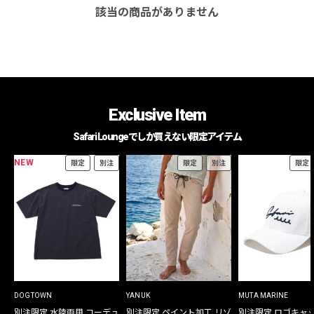
該当の商品がありません
Exclusive Item
Safari Loungeでしか買えない限定アイテム
NEW
限定
別注
限定
別注
限定
DOGTOWN
YANUK
MUTA MARINE
別注限定 水陸両用 コーデュ
別注限定 ペイント加工 リゾ
別注限定 ロゴキャ