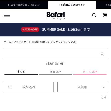
Safari公式ウェブマガジン
Safari公式通販サイト
Sa
ホーム
フェイスケア | THING FABRICS (シングファブリックス)
対象件数 : 0件
すべて
通常価格
セール価格
絞り込み
人気順
0 件