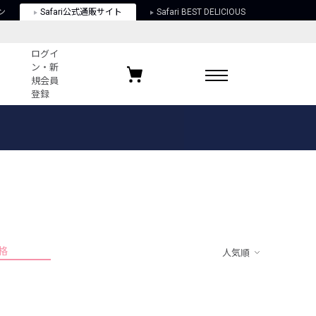
ン
Safari公式通販サイト
Safari BEST DELICIOUS
ログイ
ン・新
規会員
登録
ログイン・新規会員登録
お気に入りアイテム
ガイド
お気に入りブランド
お気に入り記事
最近チェックしたアイテム
格
人気順
ポリシー
関する法律