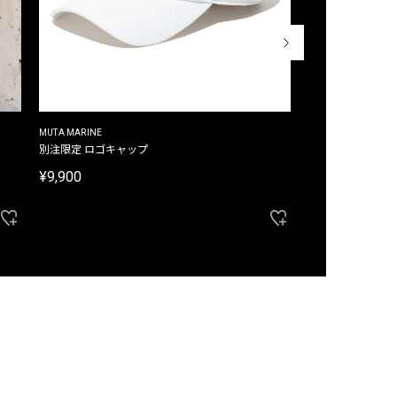
MUTA MARINE
CROSSLEY
ム
別注限定 ロゴキャップ
別注限定 ノースリ
¥9,900
¥8,580
40%OFF