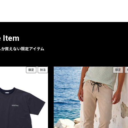
レコメンドアイテム
ピックアップアイテム
フォーカスブランド
セールおすすめアイテム
e Item
人気アイテム TOP 15
geでしか買えない限定アイテム
限定
別注
限定