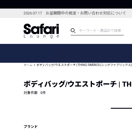
2026.07.17 お盆期間中の発送・お問い合わせ対応について
アイテム
スペシャル
カテゴリーから探す
スペシャルフィーチャ
ホーム
ボディバッグ/ウエストポーチ | THING FABRICS (シングファブリックス)
ブランドから探す
特集記事
絞り込んで探す
ボディバッグ/ウエストポーチ | THI
新着アイテム
コーディネート
編集部のおすすめアイテム
対象件数 :
0
件
編集部のおすすめコー
ランキング
雑誌・カタログ掲載アイテム
セール
ブランド