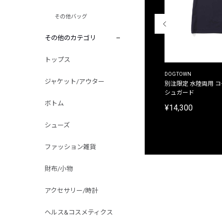
その他バッグ
その他のカテゴリ
トップス
THE DUFFER OF ST.GEORGE
DOGTOWN
ジャケット/アウター
別注限定 ピグメントダイ バックプリント サーフ
別注限定 水陸両用 
プリントTシャツ
シュガード
ボトム
¥9,900
¥14,300
シューズ
ファッション雑貨
財布/小物
アクセサリー/時計
ヘルス&コスメティクス