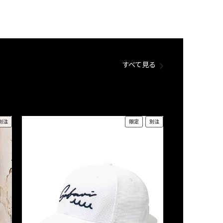
すべて見る
別注
限定
別注