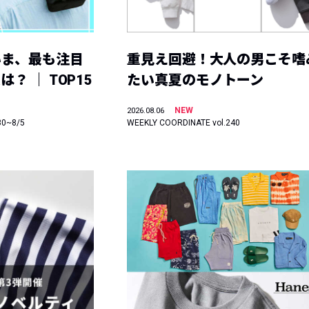
いま、最も注目
重見え回避！大人の男こそ嗜
？ ｜ TOP15
たい真夏のモノトーン
NEW
2026.08.06
30~8/5
WEEKLY COORDINATE vol.240