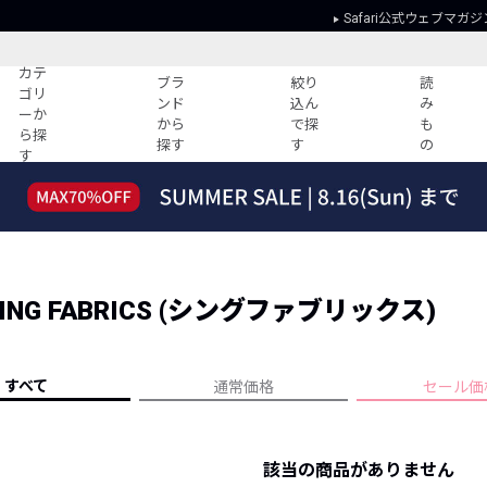
Safari公式ウェブマガジ
カテ
ブラ
絞り
読
ゴリ
ンド
込ん
み
ーか
から
で探
も
ら探
探す
す
の
す
読みもの
ガイド
ー
すべての記事
ショッピング
2026年のイチオシTシャツ！
初めての方
“WP”のイージーパンツを徹底解説&コ
Club Safari
ーデ紹介
NG FABRICS (シングファブリックス)
よくある質問
HOTなコーデ TOP20
会社概要
ディネート
新ブランドご紹介！
会員利用規約
すべて
通常価格
セール価
人気記事ランキング
プライバシー
バイヤーズ レコメンド
特定商取引に
今週の別注アイテム
該当の商品がありません
ウィークリーコーデ