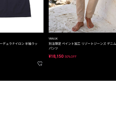
YANUK
コーデュラナイロン 半袖ラッ
別注限定 ペイント加工 リゾートジーンズ デニ
パンツ
¥18,150
50%OFF