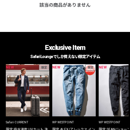
該当の商品がありません
Exclusive Item
Safari Loungeでしか買えない限定アイテム
NEW
NEW
NEW
限定
限定
Safari CURRENT
WP WESTPOINT
WP WESTPOINT
限定 吸水速乾 UVカット 洗
限定 ALEX/アレックス イン
限定 SEAN/ショー