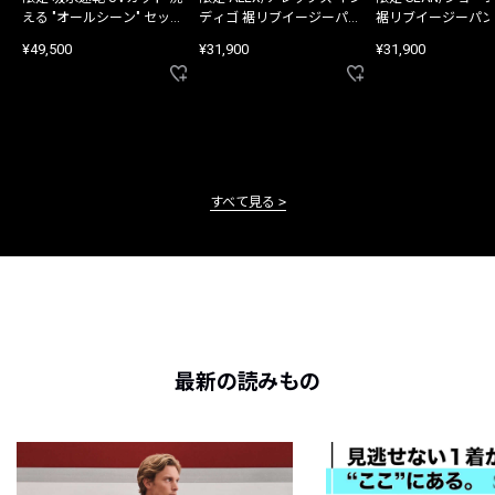
える "オールシーン" セット
ディゴ 裾リブイージーパン
裾リブイージーパン
アップ
ツ
¥49,500
¥31,900
¥31,900
すべて見る
最新の読みもの