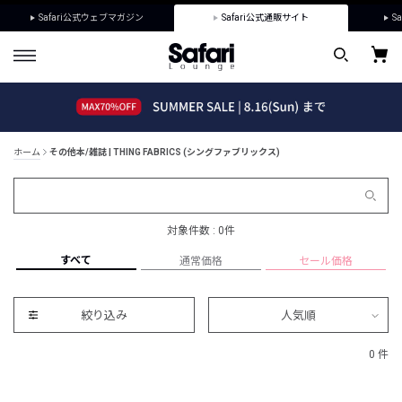
Safari公式ウェブマガジン
Safari公式通販サイト
Sa
ホーム
その他本/雑誌 | THING FABRICS (シングファブリックス)
対象件数 : 0件
すべて
通常価格
セール価格
絞り込み
人気順
0 件