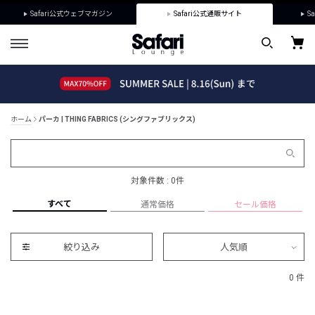
Safari公式ウェブマガジン
Safari公式通販サイト
Sa
ホーム
パーカ | THING FABRICS (シングファブリックス)
対象件数 : 0件
すべて
通常価格
セール価格
絞り込み
人気順
0 件