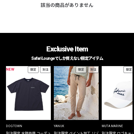
該当の商品がありません
Exclusive Item
Safari Loungeでしか買えない限定アイテム
NEW
限定
別注
限定
別注
限定
DOGTOWN
YANUK
MUTA MARINE
別注限定 水陸両用 コーデュ
別注限定 ペイント加工 リゾ
別注限定 ロゴキャ