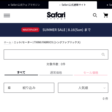
Safari公式ウェブマガジン
Safari公式通販サイト
Sa
ホーム
ニット/セーター | THING FABRICS (シングファブリックス)
対象件数 : 0件
すべて
通常価格
セール価格
絞り込み
人気順
0 件