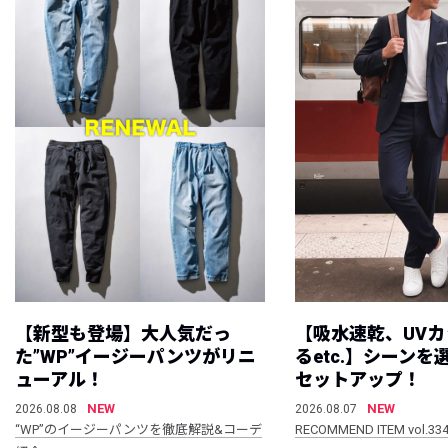
【新型も登場】大人気だっ
【吸水速乾、UV
た”WP”イージーパンツがリニ
るetc.】シーン
ューアル！
セットアップ！
NEW
NEW
2026.08.08
2026.08.07
“WP”のイージーパンツを徹底解説&コーデ
RECOMMEND ITEM vol.33