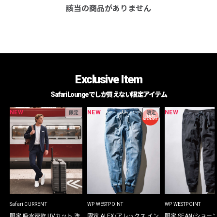
該当の商品がありません
Exclusive Item
Safari Loungeでしか買えない限定アイテム
NEW
NEW
NEW
限定
限定
Safari CURRENT
WP WESTPOINT
WP WESTPOINT
限定 吸水速乾 UVカット 洗
限定 ALEX/アレックス イン
限定 SEAN/ショー