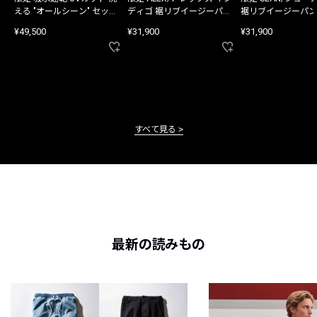
える "オールシーン" セット
ディゴ 裾リブイージーパン
裾リブイージーパン
アップ
ツ
¥49,500
¥31,900
¥31,900
すべて見る
最新の読みもの