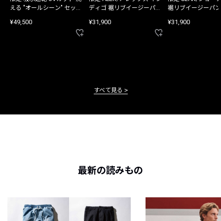
える "オールシーン" セット
ディゴ 裾リブイージーパン
裾リブイージーパン
アップ
ツ
¥49,500
¥31,900
¥31,900
すべて見る
最新の読みもの