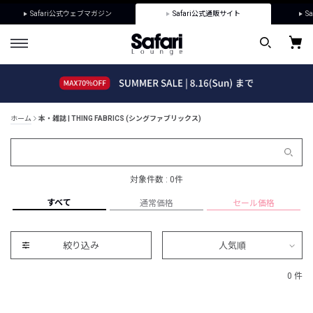
Safari公式ウェブマガジン
Safari公式通販サイト
Sa
ホーム
本・雑誌 | THING FABRICS (シングファブリックス)
対象件数 : 0件
すべて
通常価格
セール価格
絞り込み
人気順
0 件