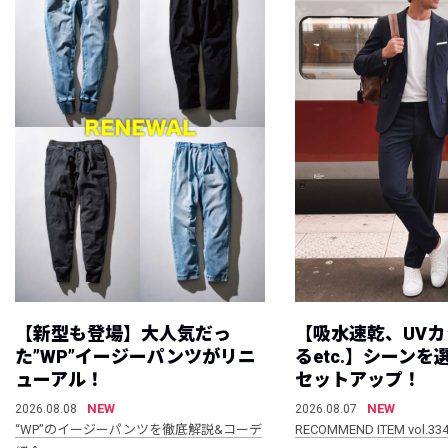
【新型も登場】大人気だっ
【吸水速乾、UV
た”WP”イージーパンツがリニ
るetc.】シーン
ューアル！
セットアップ！
NEW
NEW
2026.08.08
2026.08.07
“WP”のイージーパンツを徹底解説&コーデ
RECOMMEND ITEM vol.33