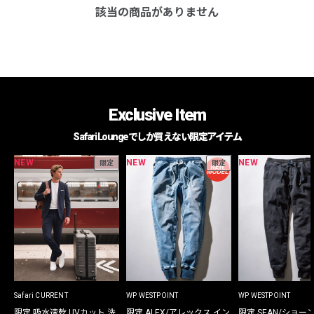
該当の商品がありません
Exclusive Item
Safari Loungeでしか買えない限定アイテム
NEW
NEW
NEW
限定
限定
Safari CURRENT
WP WESTPOINT
WP WESTPOINT
限定 吸水速乾 UVカット 洗
限定 ALEX/アレックス イン
限定 SEAN/ショー