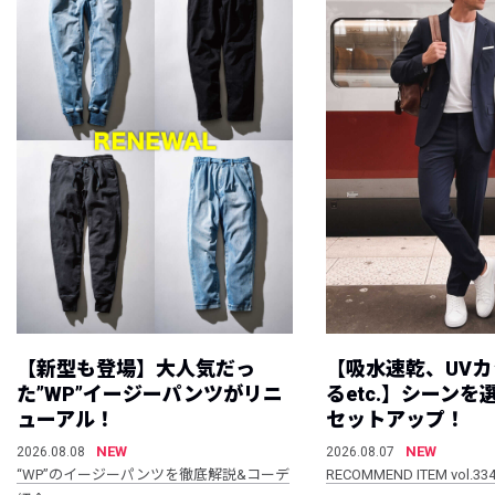
【新型も登場】大人気だっ
【吸水速乾、UV
た”WP”イージーパンツがリニ
るetc.】シーン
ューアル！
セットアップ！
NEW
NEW
2026.08.08
2026.08.07
“WP”のイージーパンツを徹底解説&コーデ
RECOMMEND ITEM vol.33