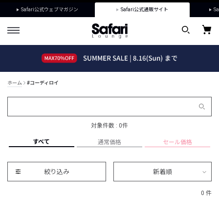
Safari公式ウェブマガジン
Safari公式通販サイト
Sa
ホーム
#コーディロイ
対象件数 : 0件
すべて
通常価格
セール価格
絞り込み
新着順
0 件