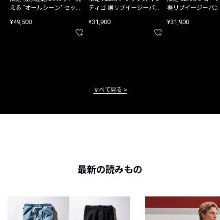
える "オールシーン" セット
ディゴ 裾リブイージーパン
裾リブイージーパン
アップ
ツ
¥49,500
¥31,900
¥31,900
すべて見る
最新の読みもの