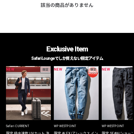
該当の商品がありません
Exclusive Item
Safari Loungeでしか買えない限定アイテム
NEW
NEW
NEW
限定
限定
Safari CURRENT
WP WESTPOINT
WP WESTPOINT
限定 吸水速乾 UVカット 洗
限定 ALEX/アレックス イン
限定 SEAN/ショー