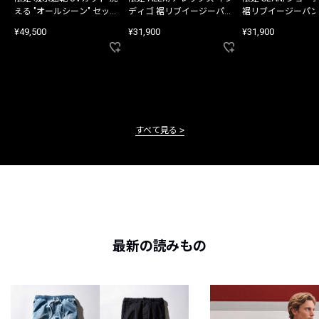
える "オールシーン" セット
ディゴ 裾リブイージーパン
裾リブイージーパン
アップ
ツ
¥49,500
¥31,900
¥31,900
すべて見る
最新の読みもの