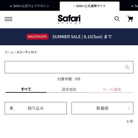
Safari公式ウェブマガジン
Safari公式通販サイト
Sa
ホーム
#コーディロイ
対象件数 : 0件
すべて
通常価格
セール価格
絞り込み
新着順
0 件