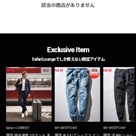
該当の商品がありません
Exclusive Item
Safari Loungeでしか買えない限定アイテム
NEW
NEW
NEW
限定
限定
Safari CURRENT
WP WESTPOINT
WP WESTPOINT
限定 吸水速乾 UVカット 洗
限定 ALEX/アレックス イン
限定 SEAN/ショー