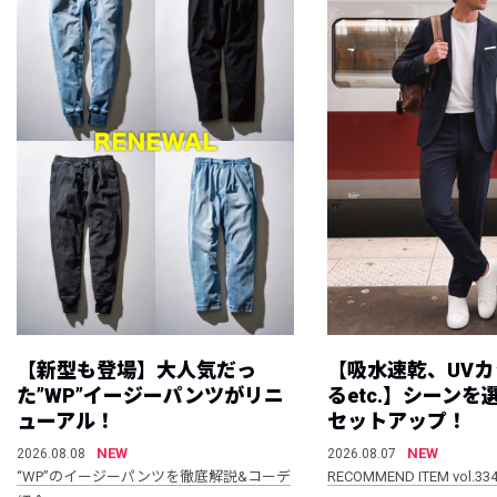
【新型も登場】大人気だっ
【吸水速乾、UV
た”WP”イージーパンツがリニ
るetc.】シーン
ューアル！
セットアップ！
NEW
NEW
2026.08.08
2026.08.07
“WP”のイージーパンツを徹底解説&コーデ
RECOMMEND ITEM vol.33