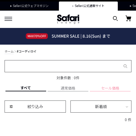
Safari公式ウェブマガジン
Safari公式通販サイト
Sa
ホーム
#コーディロイ
対象件数 : 0件
すべて
通常価格
セール価格
絞り込み
新着順
0 件