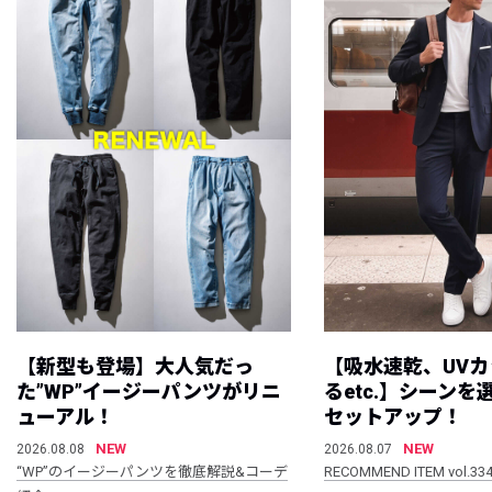
【新型も登場】大人気だっ
【吸水速乾、UV
た”WP”イージーパンツがリニ
るetc.】シーン
ューアル！
セットアップ！
NEW
NEW
2026.08.08
2026.08.07
“WP”のイージーパンツを徹底解説&コーデ
RECOMMEND ITEM vol.33