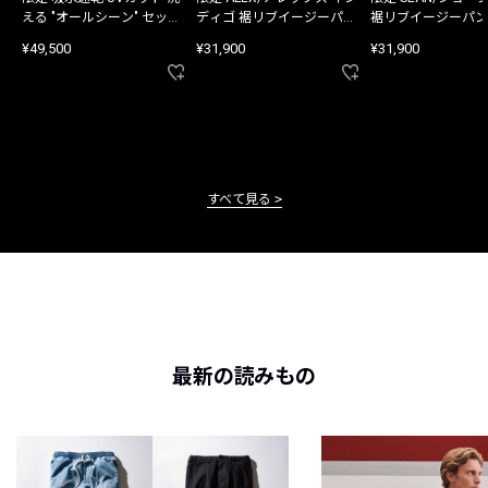
える "オールシーン" セット
ディゴ 裾リブイージーパン
裾リブイージーパン
アップ
ツ
¥49,500
¥31,900
¥31,900
すべて見る
最新の読みもの