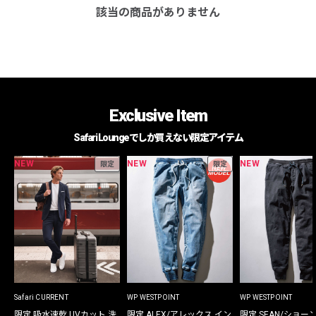
該当の商品がありません
Exclusive Item
Safari Loungeでしか買えない限定アイテム
NEW
NEW
NEW
限定
限定
Safari CURRENT
WP WESTPOINT
WP WESTPOINT
限定 吸水速乾 UVカット 洗
限定 ALEX/アレックス イン
限定 SEAN/ショー