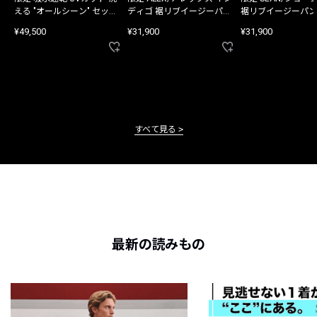
える "オールシーン" セット
ディゴ 裾リブイージーパン
裾リブイージーパン
アップ
ツ
¥49,500
¥31,900
¥31,900
すべて見る
最新の読みもの