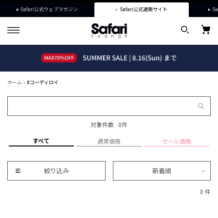
Safari公式ウェブマガジン
Safari公式通販サイト
Sa
ホーム
#コーディロイ
対象件数 : 0件
すべて
通常価格
セール価格
絞り込み
新着順
0 件