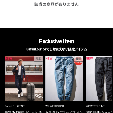
該当の商品がありません
Exclusive Item
Safari Loungeでしか買えない限定アイテム
NEW
NEW
NEW
限定
限定
Safari CURRENT
WP WESTPOINT
WP WESTPOINT
限定 吸水速乾 UVカット 洗
限定 ALEX/アレックス イン
限定 SEAN/ショー