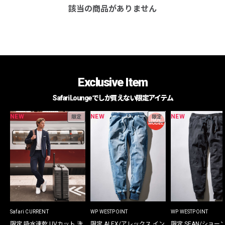
該当の商品がありません
Exclusive Item
Safari Loungeでしか買えない限定アイテム
NEW
NEW
NEW
限定
限定
Safari CURRENT
WP WESTPOINT
WP WESTPOINT
限定 吸水速乾 UVカット 洗
限定 ALEX/アレックス イン
限定 SEAN/ショー