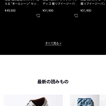
える "オールシーン" セット
ディゴ 裾リブイージーパン
裾リブイージーパン
アップ
ツ
¥49,500
¥31,900
¥31,900
すべて見る
最新の読みもの