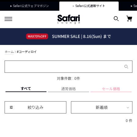
Safari公式ウェブマガジン
Safari公式通販サイト
Sa
ホーム
#コーディロイ
対象件数 : 0件
すべて
通常価格
セール価格
絞り込み
新着順
0 件