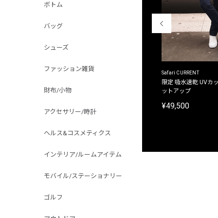
ボトム
バッグ
シューズ
ファッション雑貨
ACANTHUS
Safari CURRENT
別注限定 フード付き チェックシャツジャケット
限定 吸水速乾 UVカッ
財布/小物
ットアップ
¥31,900
¥49,500
アクセサリー/時計
ヘルス&コスメティクス
インテリア/ルームアイテム
モバイル/ステーショナリー
ゴルフ