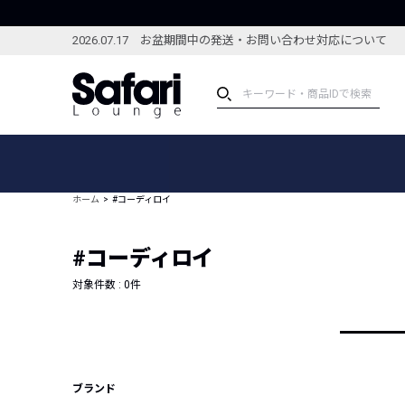
2026.07.17 お盆期間中の発送・お問い合わせ対応について
アイテム
スペシャル
カテゴリーから探す
スペシャルフィーチャ
ホーム
#コーディロイ
ブランドから探す
特集記事
絞り込んで探す
#コーディロイ
新着アイテム
コーディネート
編集部のおすすめアイテム
対象件数 :
0
件
編集部のおすすめコー
ランキング
雑誌・カタログ掲載アイテム
セール
ブランド