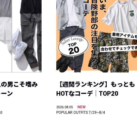
人の男こそ嗜み
【週間ランキング】もっとも
トーン
HOTなコーデ｜TOP20
NEW
2026.08.05
40
POPULAR OUTFITS 7/29~8/4