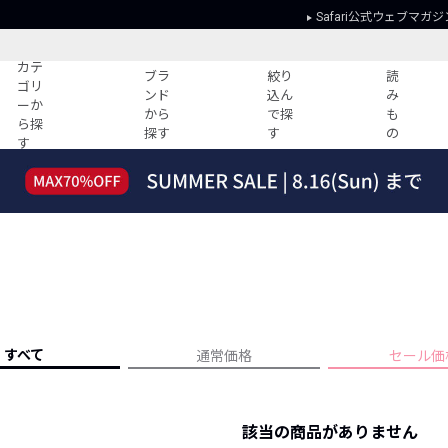
Safari公式ウェブマガジ
カテ
ブラ
絞り
読
ゴリ
ンド
込ん
み
ーか
から
で探
も
ら探
探す
す
の
す
読みもの
ガイド
ー
すべての記事
ショッピング
2026年のイチオシTシャツ！
初めての方
“WP”のイージーパンツを徹底解説&コ
Club Safari
ーデ紹介
よくある質問
HOTなコーデ TOP20
会社概要
ディネート
新ブランドご紹介！
会員利用規約
すべて
通常価格
セール価
人気記事ランキング
プライバシー
バイヤーズ レコメンド
特定商取引に
今週の別注アイテム
該当の商品がありません
ウィークリーコーデ