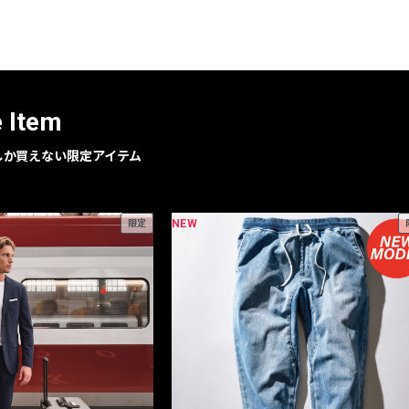
レコメンドアイテム
ピックアップアイテム
フォーカスブランド
セールおすすめアイテム
e Item
人気アイテム TOP 15
geでしか買えない限定アイテム
NEW
限定