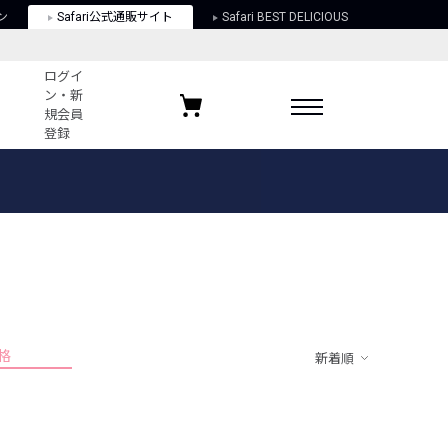
ン
Safari公式通販サイト
Safari BEST DELICIOUS
ログイ
ン・新
規会員
登録
ログイン・新規会員登録
お気に入りアイテム
ガイド
お気に入りブランド
お気に入り記事
最近チェックしたアイテム
格
新着順
ポリシー
関する法律