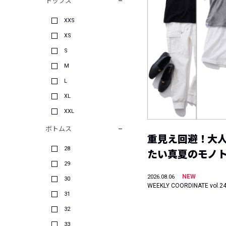
トップス
XXS
XS
S
M
L
XL
XXL
ボトムス
重見え回避！大
28
たい真夏のモノ
29
NEW
2026.08.06
30
WEEKLY COORDINATE vol.2
31
32
33