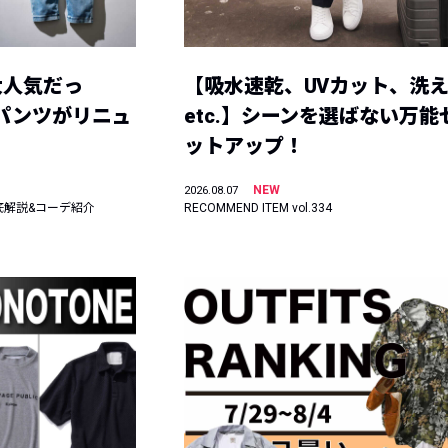
大人気だっ
【吸水速乾、UVカット、洗
ーパンツがリニュ
etc.】シーンを選ばない万能
ットアップ！
NEW
2026.08.07
底解説&コーデ紹介
RECOMMEND ITEM vol.334