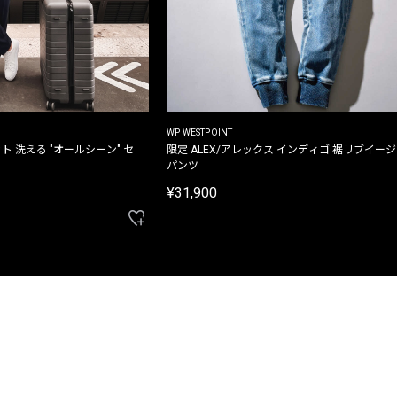
WP WESTPOINT
ト 洗える "オールシーン" セ
限定 ALEX/アレックス インディゴ 裾リブイー
パンツ
¥31,900