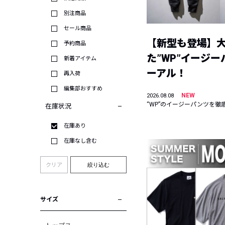
別注商品
セール商品
【新型も登場】
予約商品
た”WP”イージ
新着アイテム
ーアル！
再入荷
編集部おすすめ
NEW
2026.08.08
“WP”のイージーパンツを徹
在庫状況
在庫あり
在庫なし含む
クリア
絞り込む
サイズ