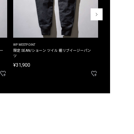
WP WESTPOINT
WP WESTPOINT
ジー
限定 SEAN/ショーン ツイル 裾リブイージーパン
限定 DAVID/デイヴィッド インデ
ツ
イージーパンツ
¥31,900
¥33,000