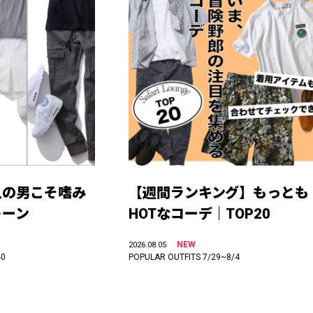
人の男こそ嗜み
【週間ランキング】もっとも
トーン
HOTなコーデ｜TOP20
NEW
2026.08.05
40
POPULAR OUTFITS 7/29~8/4