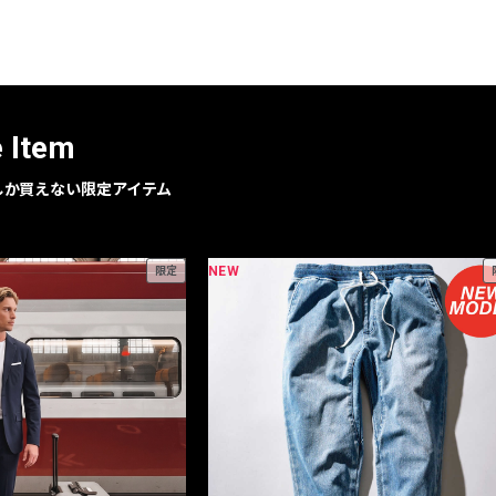
レコメンドアイテム
ピックアップアイテム
フォーカスブランド
セールおすすめアイテム
e Item
人気アイテム TOP 15
geでしか買えない限定アイテム
NEW
限定