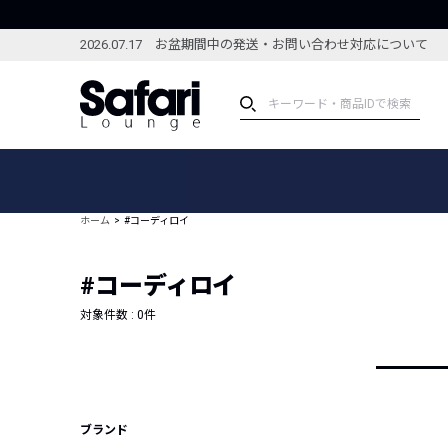
2026.07.17 お盆期間中の発送・お問い合わせ対応について
アイテム
スペシャル
カテゴリーから探す
スペシャルフィーチャ
ホーム
#コーディロイ
ブランドから探す
特集記事
絞り込んで探す
#コーディロイ
新着アイテム
コーディネート
編集部のおすすめアイテム
対象件数 :
0
件
編集部のおすすめコー
ランキング
雑誌・カタログ掲載アイテム
セール
ブランド