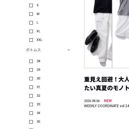
S
M
L
XL
XXL
ボトムス
28
29
重見え回避！大
30
たい真夏のモノ
31
32
NEW
2026.08.06
33
WEEKLY COORDINATE vol.2
34
35