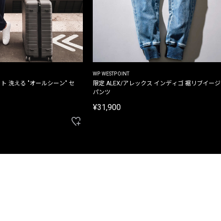
WP WESTPOINT
ト 洗える "オールシーン" セ
限定 ALEX/アレックス インディゴ 裾リブイー
パンツ
¥31,900