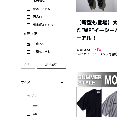
予約商品
新着アイテム
再入荷
【新型も登場】
編集部おすすめ
た”WP”イージ
在庫状況
ーアル！
在庫あり
NEW
2026.08.08
在庫なし含む
“WP”のイージーパンツを徹
クリア
絞り込む
サイズ
トップス
XXS
XS