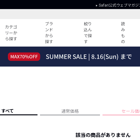
Safari公式ウェブマガジ
ブラ
絞り
読
カテゴ
ンド
込ん
み
リーか
から
で探
も
ら探す
探す
す
の
読みもの
ガイド
ー
すべての記事
ショッピング
2026年のイチオシTシャツ！
初めての方
“WP”のイージーパンツを徹底解説&コ
Club Safari
ーデ紹介
よくある質問
HOTなコーデ TOP20
会社概要
ディネート
新ブランドご紹介！
会員利用規約
すべて
通常価格
セール価
人気記事ランキング
プライバシー
バイヤーズ レコメンド
特定商取引に
今週の別注アイテム
該当の商品がありません
ウィークリーコーデ