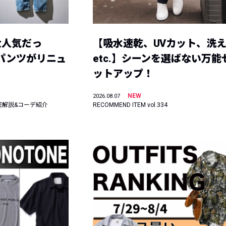
大人気だっ
【吸水速乾、UVカット、洗
ーパンツがリニュ
etc.】シーンを選ばない万能
ットアップ！
NEW
2026.08.07
底解説&コーデ紹介
RECOMMEND ITEM vol.334