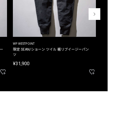
WP WESTPOINT
WP WESTPOINT
ジー
限定 SEAN/ショーン ツイル 裾リブイージーパン
限定 DAVID/デイヴィッド インデ
ツ
イージーパンツ
¥31,900
¥33,000