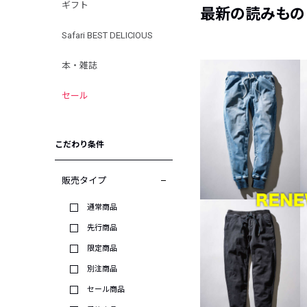
ギフト
最新の読みもの
Safari BEST DELICIOUS
本・雑誌
セール
こだわり条件
販売タイプ
通常商品
先行商品
限定商品
別注商品
セール商品