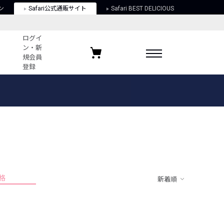
ン
Safari公式通販サイト
Safari BEST DELICIOUS
ログイ
ン・新
規会員
登録
ログイン・新規会員登録
お気に入りアイテム
ガイド
お気に入りブランド
お気に入り記事
最近チェックしたアイテム
格
新着順
ポリシー
関する法律