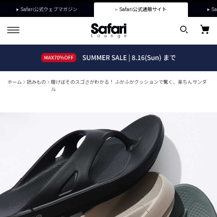
Safari公式ウェブマガジン
Safari公式通販サイト
Sa
ホーム
読みもの
履けばそのスゴさがわかる！ ふかふかクッションで驚く、楽ちんサンダ
ル