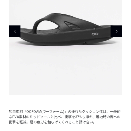
独自素材「OOFOAM(ウーフォーム)」の優れたクッション性は、一般的
なEVA素材のミッドソールと比べ、衝撃を37%も抑え、着地時の脚への
衝撃を軽減。足の疲労を和らげてくれること請け合い。