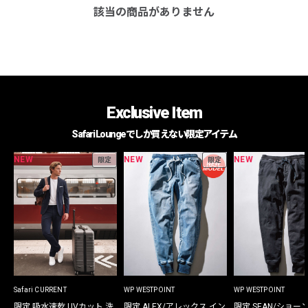
該当の商品がありません
Exclusive Item
Safari Loungeでしか買えない限定アイテム
NEW
NEW
NEW
限定
限定
Safari CURRENT
WP WESTPOINT
WP WESTPOINT
限定 吸水速乾 UVカット 洗
限定 ALEX/アレックス イン
限定 SEAN/ショー