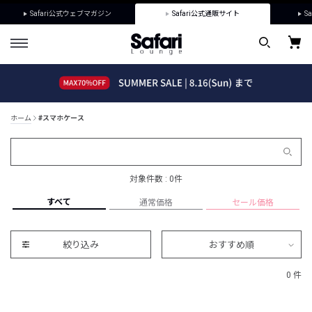
Safari公式ウェブマガジン
Safari公式通販サイト
Sa
ホーム
#スマホケース
対象件数 : 0件
すべて
通常価格
セール価格
絞り込み
おすすめ順
0 件