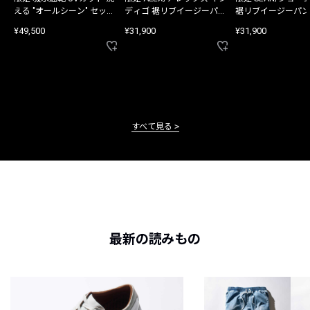
える "オールシーン" セット
ディゴ 裾リブイージーパン
裾リブイージーパン
アップ
ツ
¥49,500
¥31,900
¥31,900
すべて見る
最新の読みもの