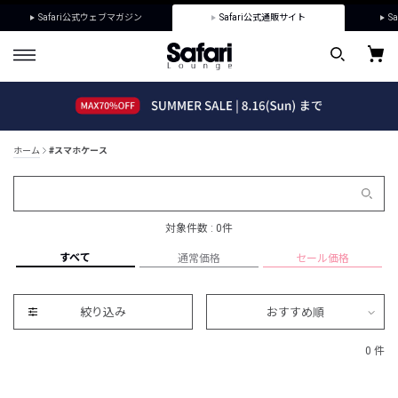
Safari公式ウェブマガジン
Safari公式通販サイト
Sa
ホーム
#スマホケース
対象件数 : 0件
すべて
通常価格
セール価格
絞り込み
おすすめ順
0 件