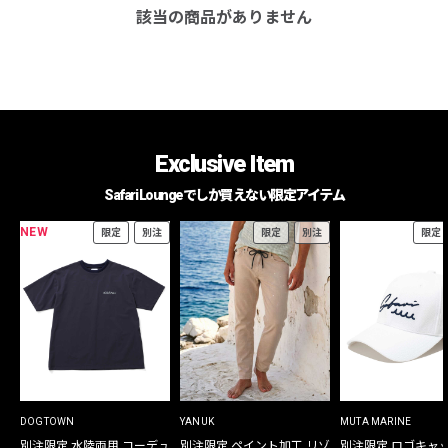
該当の商品がありません
Exclusive Item
Safari Loungeでしか買えない限定アイテム
NEW
限定
別注
限定
別注
限定
DOGTOWN
YANUK
MUTA MARINE
別注限定 水陸両用 コーデュ
別注限定 ペイント加工 リゾ
別注限定 ロゴキャ