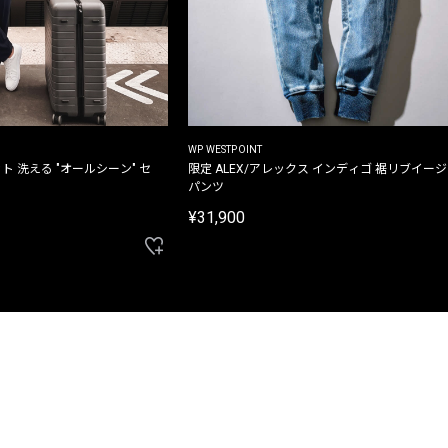
WP WESTPOINT
ト 洗える "オールシーン" セ
限定 ALEX/アレックス インディゴ 裾リブイー
パンツ
¥31,900