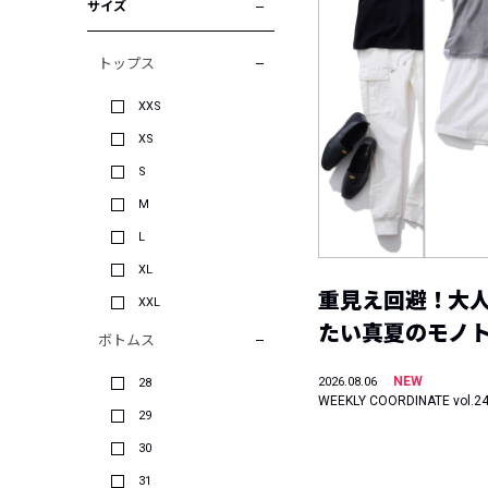
サイズ
トップス
XXS
XS
S
M
L
XL
重見え回避！大
XXL
たい真夏のモノ
ボトムス
NEW
2026.08.06
28
WEEKLY COORDINATE vol.2
29
30
31