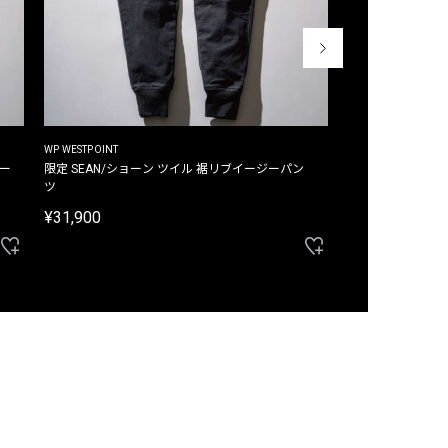
WP WESTPOINT
WP WESTPOINT
ジー
限定 SEAN/ショーン ツイル 裾リブイージーパン
限定 DAVID/デイヴィッド インデ
ツ
イージーパンツ
¥31,900
¥33,000