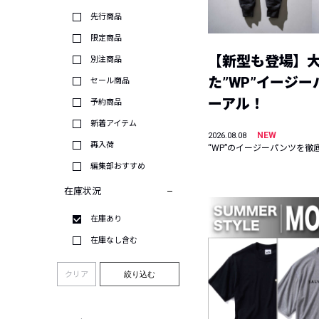
先行商品
限定商品
【新型も登場】
別注商品
た”WP”イージ
セール商品
ーアル！
予約商品
新着アイテム
NEW
2026.08.08
再入荷
“WP”のイージーパンツを徹
編集部おすすめ
在庫状況
在庫あり
在庫なし含む
クリア
絞り込む