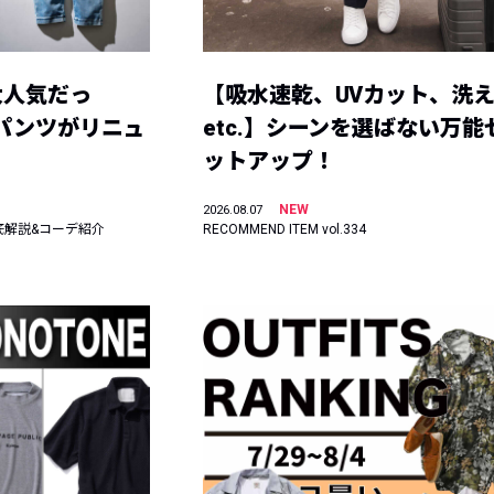
大人気だっ
【吸水速乾、UVカット、洗
ーパンツがリニュ
etc.】シーンを選ばない万能
ットアップ！
NEW
2026.08.07
底解説&コーデ紹介
RECOMMEND ITEM vol.334