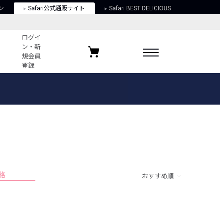
ン
Safari公式通販サイト
Safari BEST DELICIOUS
ログイ
ン・新
規会員
登録
ログイン・新規会員登録
お気に入りアイテム
ガイド
お気に入りブランド
お気に入り記事
最近チェックしたアイテム
格
おすすめ順
ポリシー
関する法律