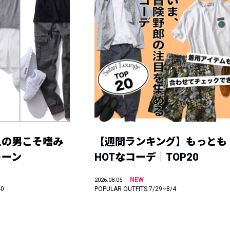
人の男こそ嗜み
【週間ランキング】もっとも
トーン
HOTなコーデ｜TOP20
NEW
2026.08.05
40
POPULAR OUTFITS 7/29~8/4