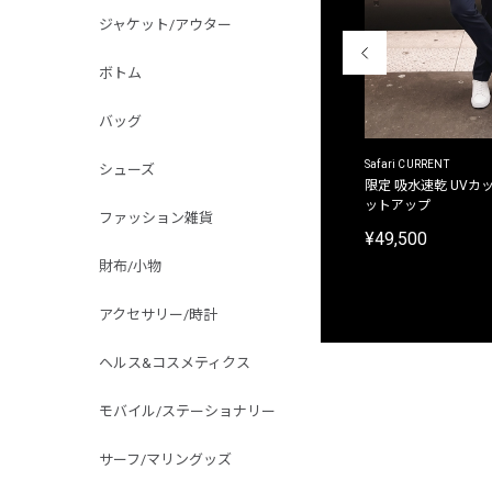
ジャケット/アウター
ボトム
バッグ
ACANTHUS
Safari CURRENT
シューズ
別注限定 フード付き チェックシャツジャケット
限定 吸水速乾 UVカッ
ットアップ
¥31,900
ファッション雑貨
¥49,500
財布/小物
アクセサリー/時計
ヘルス&コスメティクス
モバイル/ステーショナリー
サーフ/マリングッズ