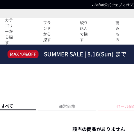
Safari公式ウェブマガジ
カテ
ブラ
絞り
読
ゴリ
ンド
込ん
み
ーか
から
で探
も
ら探
探す
す
の
す
読みもの
ガイド
ー
すべての記事
ショッピング
2026年のイチオシTシャツ！
初めての方
“WP”のイージーパンツを徹底解説&コ
Club Safari
ーデ紹介
よくある質問
HOTなコーデ TOP20
会社概要
ディネート
新ブランドご紹介！
会員利用規約
すべて
通常価格
セール価
人気記事ランキング
プライバシー
バイヤーズ レコメンド
特定商取引に
今週の別注アイテム
該当の商品がありません
ウィークリーコーデ