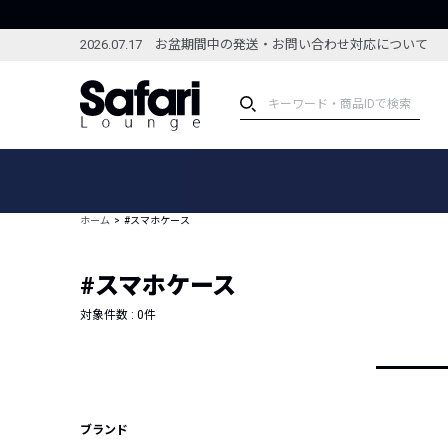
2026.07.17 お盆期間中の発送・お問い合わせ対応について
アイテム
スペシャル
カテゴリーから探す
スペシャルフィーチャ
ホーム
#スマホケース
ブランドから探す
特集記事
絞り込んで探す
#スマホケース
新着アイテム
コーディネート
編集部のおすすめアイテム
対象件数 :
0
件
編集部のおすすめコー
ランキング
雑誌・カタログ掲載アイテム
セール
ブランド