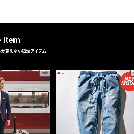
レコメンドアイテム
ピックアップアイテム
フォーカスブランド
セールおすすめアイテム
e Item
人気アイテム TOP 15
geでしか買えない限定アイテム
NEW
限定