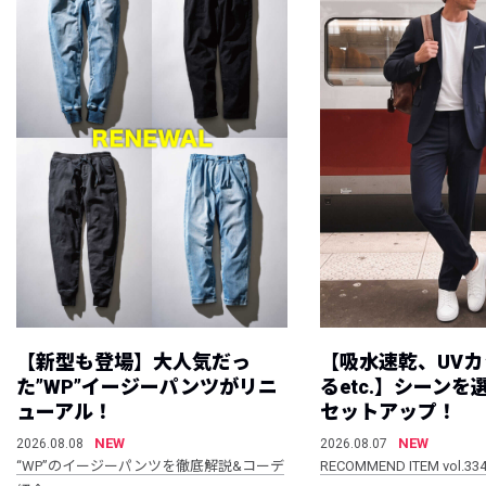
【新型も登場】大人気だっ
【吸水速乾、UV
た”WP”イージーパンツがリニ
るetc.】シーン
ューアル！
セットアップ！
NEW
NEW
2026.08.08
2026.08.07
“WP”のイージーパンツを徹底解説&コーデ
RECOMMEND ITEM vol.33