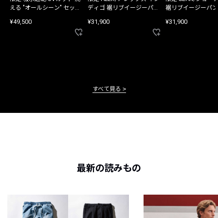
える "オールシーン" セット
ディゴ 裾リブイージーパン
裾リブイージーパン
アップ
ツ
¥49,500
¥31,900
¥31,900
すべて見る
最新の読みもの