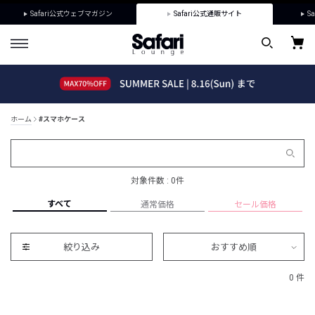
Safari公式ウェブマガジン
Safari公式通販サイト
Sa
ホーム
#スマホケース
対象件数 : 0件
すべて
通常価格
セール価格
絞り込み
おすすめ順
0 件