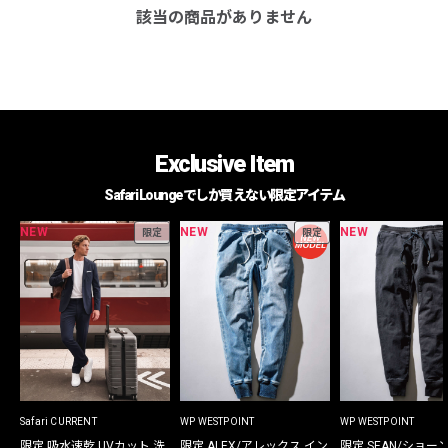
該当の商品がありません
Exclusive Item
Safari Loungeでしか買えない限定アイテム
NEW
NEW
NEW
限定
限定
Safari CURRENT
WP WESTPOINT
WP WESTPOINT
限定 吸水速乾 UVカット 洗
限定 ALEX/アレックス イン
限定 SEAN/ショー