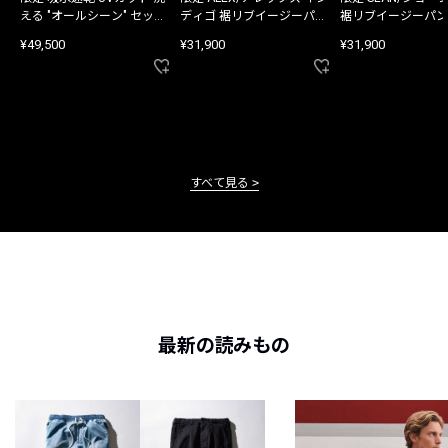
える "オールシーン" セット
ディゴ 裾リブイージーパン
裾リブイージーパン
アップ
ツ
¥49,500
¥31,900
¥31,900
すべて見る
最新の読みもの