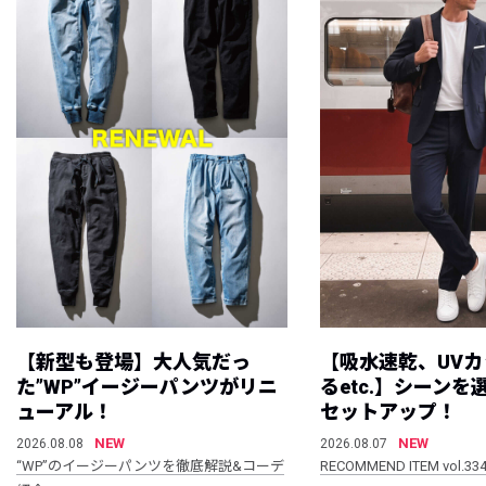
【新型も登場】大人気だっ
【吸水速乾、UV
た”WP”イージーパンツがリニ
るetc.】シーン
ューアル！
セットアップ！
NEW
NEW
2026.08.08
2026.08.07
“WP”のイージーパンツを徹底解説&コーデ
RECOMMEND ITEM vol.33