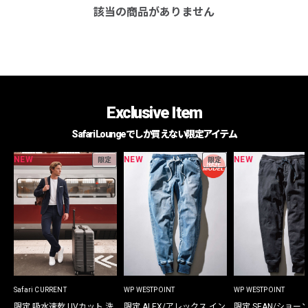
該当の商品がありません
Exclusive Item
Safari Loungeでしか買えない限定アイテム
NEW
NEW
NEW
限定
限定
Safari CURRENT
WP WESTPOINT
WP WESTPOINT
限定 吸水速乾 UVカット 洗
限定 ALEX/アレックス イン
限定 SEAN/ショー