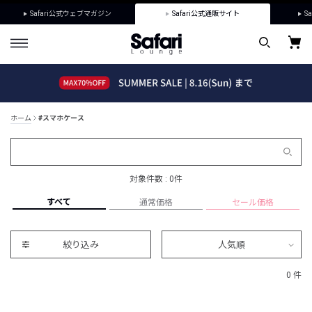
Safari公式ウェブマガジン
Safari公式通販サイト
Sa
ホーム
#スマホケース
対象件数 : 0件
すべて
通常価格
セール価格
絞り込み
人気順
0 件