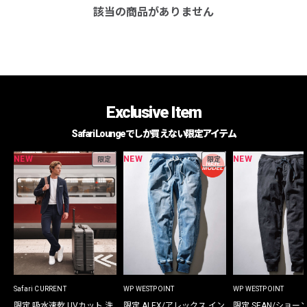
該当の商品がありません
Exclusive Item
Safari Loungeでしか買えない限定アイテム
NEW
NEW
NEW
限定
限定
Safari CURRENT
WP WESTPOINT
WP WESTPOINT
限定 吸水速乾 UVカット 洗
限定 ALEX/アレックス イン
限定 SEAN/ショー