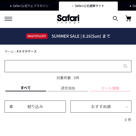
Safari公式ウェブマガジン
Safari公式通販サイト
Sa
ホーム
#スマホケース
対象件数 : 0件
すべて
通常価格
セール価格
絞り込み
おすすめ順
0 件