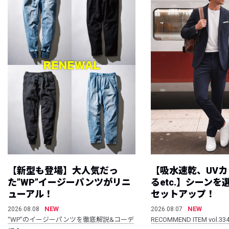
【新型も登場】大人気だっ
【吸水速乾、UV
た”WP”イージーパンツがリニ
るetc.】シーン
ューアル！
セットアップ！
NEW
NEW
2026.08.08
2026.08.07
“WP”のイージーパンツを徹底解説&コーデ
RECOMMEND ITEM vol.33