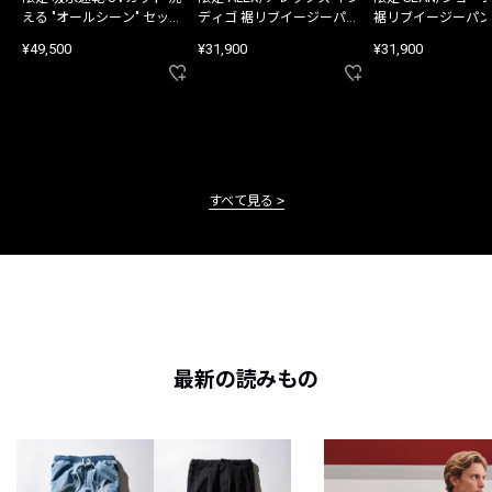
える "オールシーン" セット
ディゴ 裾リブイージーパン
裾リブイージーパン
アップ
ツ
¥49,500
¥31,900
¥31,900
すべて見る
最新の読みもの