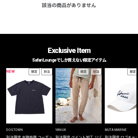
該当の商品がありません
Exclusive Item
Safari Loungeでしか買えない限定アイテム
NEW
限定
別注
限定
別注
限定
DOGTOWN
YANUK
MUTA MARINE
別注限定 水陸両用 コーデュ
別注限定 ペイント加工 リゾ
別注限定 ロゴキャ