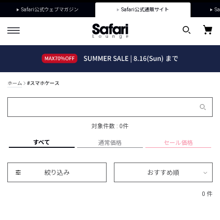
Safari公式ウェブマガジン
Safari公式通販サイト
Sa
ホーム
#スマホケース
対象件数 : 0件
すべて
通常価格
セール価格
絞り込み
おすすめ順
0 件