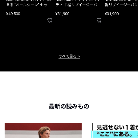
える "オールシーン" セット
ディゴ 裾リブイージーパン
裾リブイージーパン
アップ
ツ
¥49,500
¥31,900
¥31,900
すべて見る
最新の読みもの