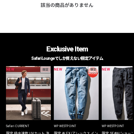
該当の商品がありません
Exclusive Item
Safari Loungeでしか買えない限定アイテム
NEW
NEW
NEW
限定
限定
Safari CURRENT
WP WESTPOINT
WP WESTPOINT
限定 吸水速乾 UVカット 洗
限定 ALEX/アレックス イン
限定 SEAN/ショー