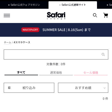
Safari公式ウェブマガジン
Safari公式通販サイト
Sa
ホーム
#スマホケース
対象件数 : 0件
すべて
通常価格
セール価格
絞り込み
おすすめ順
0 件