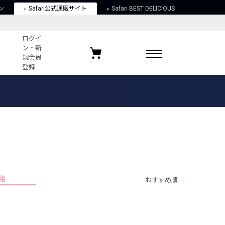
ン
Safari公式通販サイト
Safari BEST DELICIOUS
ログイ
ン・新
規会員
登録
ログイン・新規会員登録
お気に入りアイテム
ガイド
お気に入りブランド
お気に入り記事
最近チェックしたアイテム
格
おすすめ順
ポリシー
関する法律