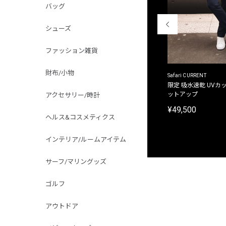
バッグ
シューズ
ファッション雑貨
財布/小物
ACANTHUS
Safari CURRENT
別注限定 フード付き チェックシャツジャケット
限定 吸水速乾 UVカッ
ットアップ
アクセサリー/時計
¥31,900
¥49,500
ヘルス&コスメティクス
インテリア/ルームアイテム
サーフ/マリングッズ
ゴルフ
アウトドア