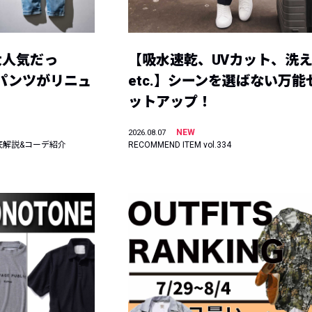
大人気だっ
【吸水速乾、UVカット、洗
ーパンツがリニュ
etc.】シーンを選ばない万能
ットアップ！
NEW
2026.08.07
底解説&コーデ紹介
RECOMMEND ITEM vol.334