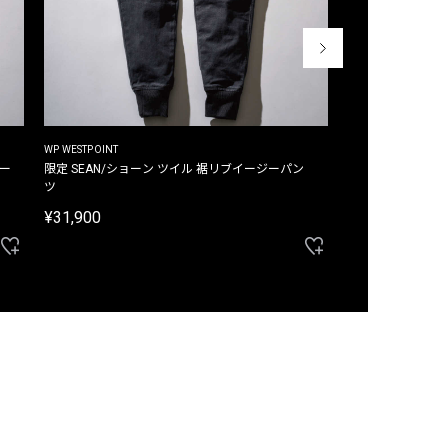
WP WESTPOINT
WP WESTPOINT
ジー
限定 SEAN/ショーン ツイル 裾リブイージーパン
限定 DAVID/デイヴィッド インデ
ツ
イージーパンツ
¥31,900
¥33,000