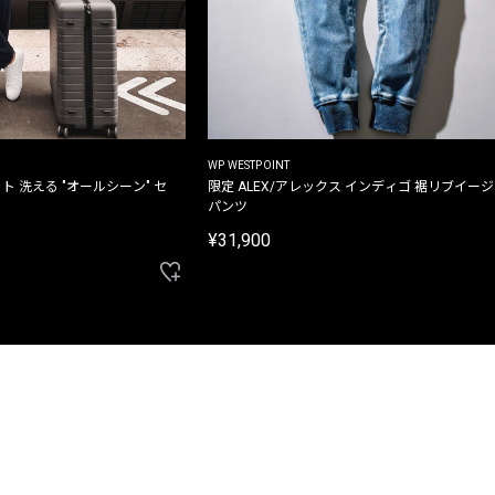
WP WESTPOINT
ト 洗える "オールシーン" セ
限定 ALEX/アレックス インディゴ 裾リブイー
パンツ
¥31,900