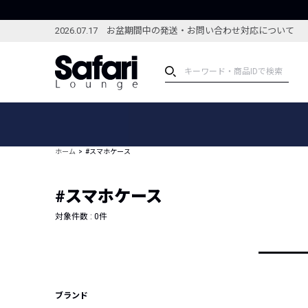
2026.07.17 お盆期間中の発送・お問い合わせ対応について
アイテム
スペシャル
カテゴリーから探す
スペシャルフィーチャ
ホーム
#スマホケース
ブランドから探す
特集記事
絞り込んで探す
#スマホケース
新着アイテム
コーディネート
編集部のおすすめアイテム
対象件数 :
0
件
編集部のおすすめコー
ランキング
雑誌・カタログ掲載アイテム
セール
ブランド