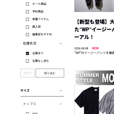
セール商品
予約商品
新着アイテム
【新型も登場】
再入荷
た”WP”イージ
編集部おすすめ
ーアル！
在庫状況
NEW
2026.08.08
“WP”のイージーパンツを徹
在庫あり
在庫なし含む
クリア
絞り込む
サイズ
トップス
XXS