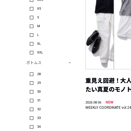
XS
S
M
L
XL
XXL
ボトムス
28
重見え回避！大
29
たい真夏のモノ
30
31
NEW
2026.08.06
WEEKLY COORDINATE vol.2
32
33
34