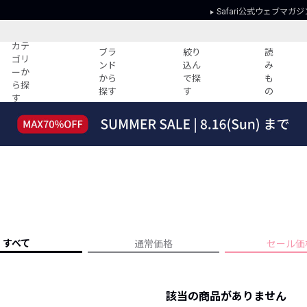
Safari公式ウェブマガジ
カテ
ブラ
絞り
読
ゴリ
ンド
込ん
み
ーか
から
で探
も
ら探
探す
す
の
す
読みもの
ガイド
ー
すべての記事
ショッピング
2026年のイチオシTシャツ！
初めての方
“WP”のイージーパンツを徹底解説&コ
Club Safari
ーデ紹介
よくある質問
HOTなコーデ TOP20
会社概要
ディネート
新ブランドご紹介！
会員利用規約
すべて
通常価格
セール価
人気記事ランキング
プライバシー
バイヤーズ レコメンド
特定商取引に
今週の別注アイテム
該当の商品がありません
ウィークリーコーデ