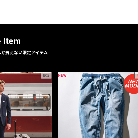
レコメンドアイテム
ピックアップアイテム
フォーカスブランド
セールおすすめアイテム
e Item
人気アイテム TOP 15
geでしか買えない限定アイテム
NEW
限定