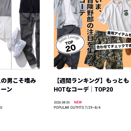
人の男こそ嗜み
【週間ランキング】もっとも
トーン
HOTなコーデ｜TOP20
NEW
2026.08.05
40
POPULAR OUTFITS 7/29~8/4