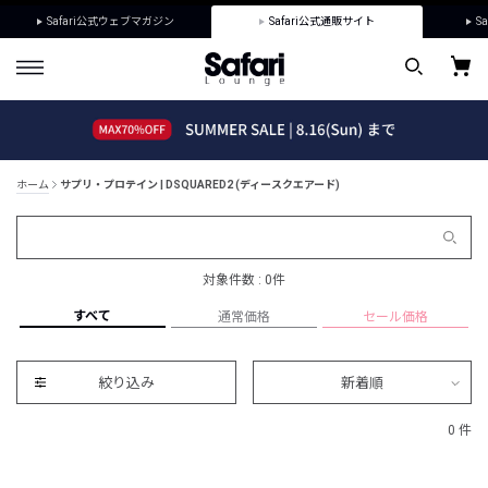
Safari公式ウェブマガジン
Safari公式通販サイト
Sa
ホーム
サプリ・プロテイン | DSQUARED2 (ディースクエアード)
対象件数 : 0件
すべて
通常価格
セール価格
絞り込み
新着順
0 件