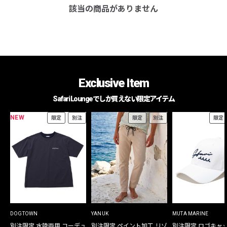
該当の商品がありません
Exclusive Item
Safari Loungeでしか買えない限定アイテム
NEW
限定
別注
限定
別注
限定
DOGTOWN
YANUK
MUTA MARINE
別注限定 水陸両用 コーデュ
別注限定 ペイント加工 リゾ
別注限定 ロゴキャ