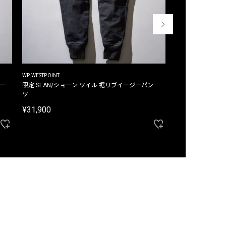
WP WESTPOINT
WP WESTPOINT
ジー
限定 SEAN/ショーン ツイル 裾リブイージーパン
限定 DAVID/デイヴィッド インデ
ツ
イージーパンツ
¥31,900
¥33,000