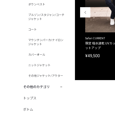
ダウンベスト
ブルゾン/スタジャン/コーチ
ジャケット
コート
ACANTHUS
Safari CURRENT
マウンテンパーカ/ナイロン
別注限定 フード付き チェックシャツジャケット
限定 吸水速乾 UVカッ
ジャケット
ットアップ
¥31,900
カバーオール
¥49,500
ニットジャケット
その他ジャケット/アウター
その他のカテゴリ
トップス
ボトム