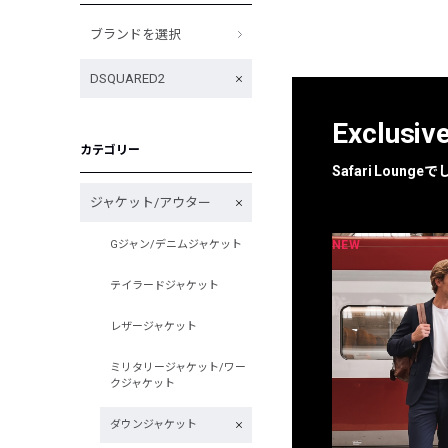
ブランドを選択
DSQUARED2
Exclusiv
カテゴリー
Safari Loun
ジャケット/アウター
NEW
NEW
Gジャン/デニムジャケット
限定
別注
テイラードジャケット
レザージャケット
ミリタリージャケット/ワー
クジャケット
ダウンジャケット