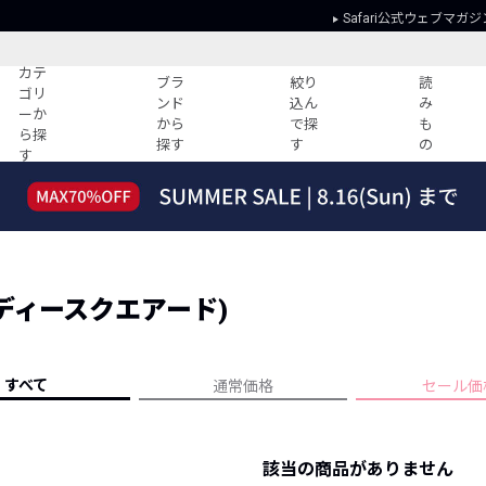
Safari公式ウェブマガジ
カテ
ブラ
絞り
読
ゴリ
ンド
込ん
み
ーか
から
で探
も
ら探
探す
す
の
す
読みもの
ガイド
ー
すべての記事
ショッピング
2026年のイチオシTシャツ！
初めての方
“WP”のイージーパンツを徹底解説&コ
Club Safari
ーデ紹介
 (ディースクエアード)
よくある質問
HOTなコーデ TOP20
会社概要
ディネート
新ブランドご紹介！
会員利用規約
すべて
通常価格
セール価
人気記事ランキング
プライバシー
バイヤーズ レコメンド
特定商取引に
今週の別注アイテム
該当の商品がありません
ウィークリーコーデ