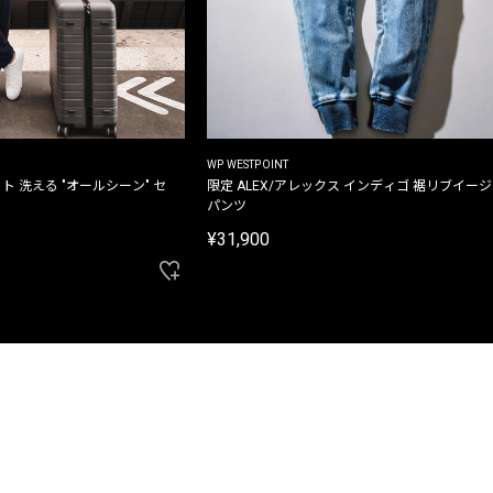
WP WESTPOINT
ト 洗える "オールシーン" セ
限定 ALEX/アレックス インディゴ 裾リブイー
パンツ
¥31,900