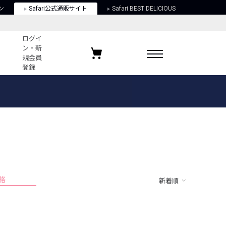
ン
Safari公式通販サイト
Safari BEST DELICIOUS
ログイ
ン・新
規会員
登録
ログイン・新規会員登録
お気に入りアイテム
ガイド
お気に入りブランド
お気に入り記事
最近チェックしたアイテム
格
新着順
ポリシー
関する法律