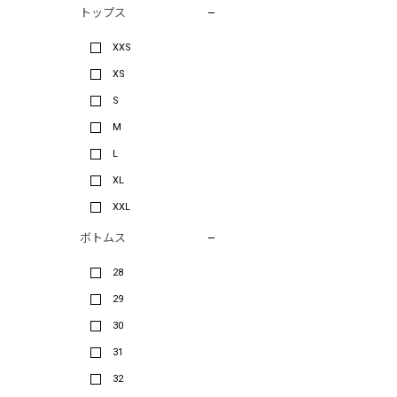
トップス
XXS
XS
S
M
L
XL
XXL
ボトムス
28
29
30
31
32