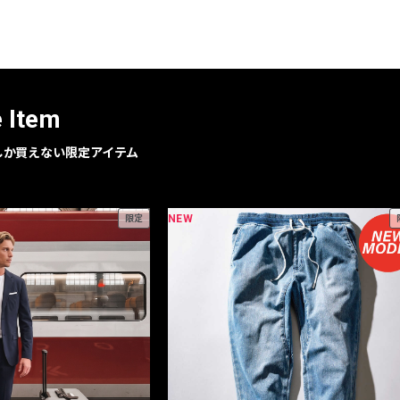
レコメンドアイテム
ピックアップアイテム
フォーカスブランド
セールおすすめアイテム
e Item
人気アイテム TOP 15
geでしか買えない限定アイテム
NEW
限定