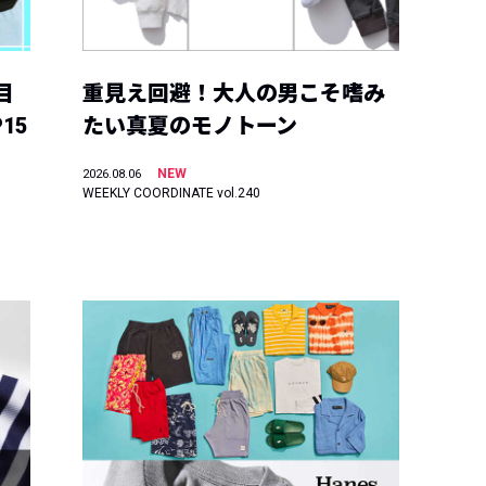
目
重見え回避！大人の男こそ嗜み
15
たい真夏のモノトーン
NEW
2026.08.06
WEEKLY COORDINATE vol.240