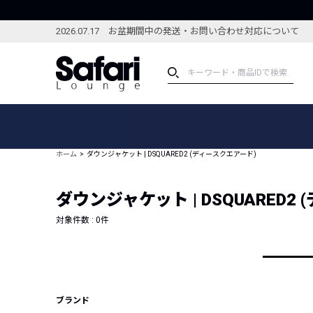
2026.07.17 お盆期間中の発送・お問い合わせ対応について
アイテム
スペシャル
カテゴリーから探す
スペシャルフィーチャ
ホーム
ダウンジャケット | DSQUARED2 (ディースクエアード)
ブランドから探す
特集記事
絞り込んで探す
ダウンジャケット | DSQUARED2
新着アイテム
コーディネート
編集部のおすすめアイテム
対象件数 :
0
件
編集部のおすすめコー
ランキング
雑誌・カタログ掲載アイテム
セール
ブランド