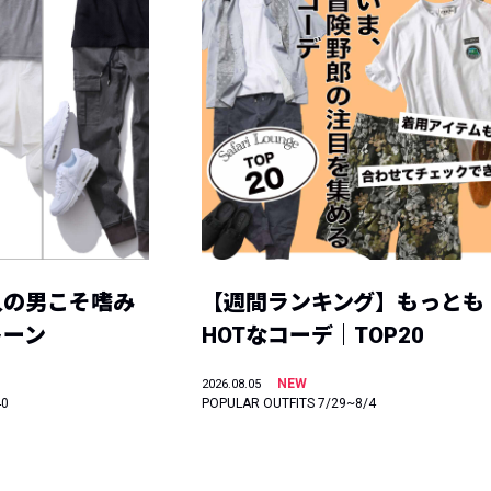
人の男こそ嗜み
【週間ランキング】もっとも
トーン
HOTなコーデ｜TOP20
NEW
2026.08.05
40
POPULAR OUTFITS 7/29~8/4