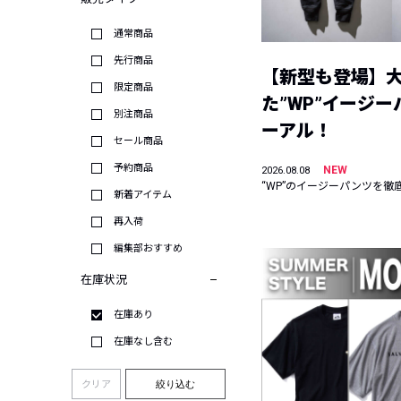
通常商品
先行商品
【新型も登場】
限定商品
た”WP”イージ
別注商品
ーアル！
セール商品
予約商品
NEW
2026.08.08
“WP”のイージーパンツを徹
新着アイテム
再入荷
編集部おすすめ
在庫状況
在庫あり
在庫なし含む
クリア
絞り込む