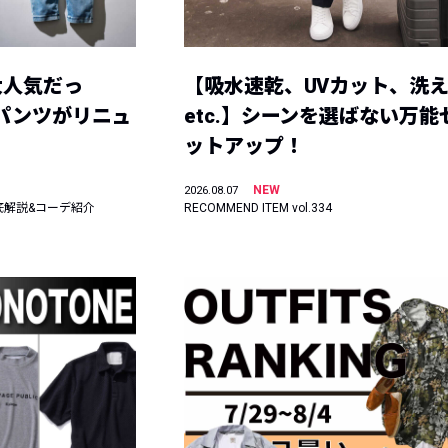
大人気だっ
【吸水速乾、UVカット、洗
ーパンツがリニュ
etc.】シーンを選ばない万能
ットアップ！
NEW
2026.08.07
底解説&コーデ紹介
RECOMMEND ITEM vol.334