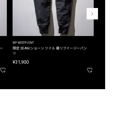
WP WESTPOINT
WP WESTPOINT
ジー
限定 SEAN/ショーン ツイル 裾リブイージーパン
限定 DAVID/デイヴィッド インデ
ツ
イージーパンツ
¥31,900
¥33,000