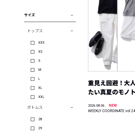
サイズ
トップス
XXS
XS
S
M
L
重見え回避！大
XL
たい真夏のモノ
XXL
NEW
2026.08.06
ボトムス
WEEKLY COORDINATE vol.2
28
29