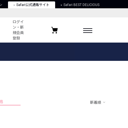
ン
Safari公式通販サイト
Safari BEST DELICIOUS
ログイ
ン・新
規会員
登録
ログイン・新規会員登録
お気に入りアイテム
ガイド
お気に入りブランド
お気に入り記事
最近チェックしたアイテム
格
新着順
ポリシー
関する法律