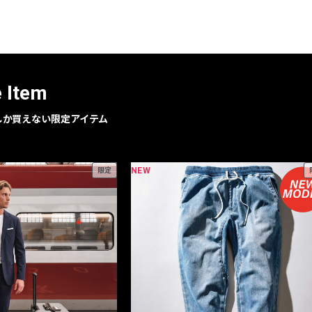
レコメンドアイテム
ピックアップアイテム
フォーカスブランド
セールおすすめアイテム
e Item
人気アイテム TOP 15
geでしか買えない限定アイテム
NEW
限定