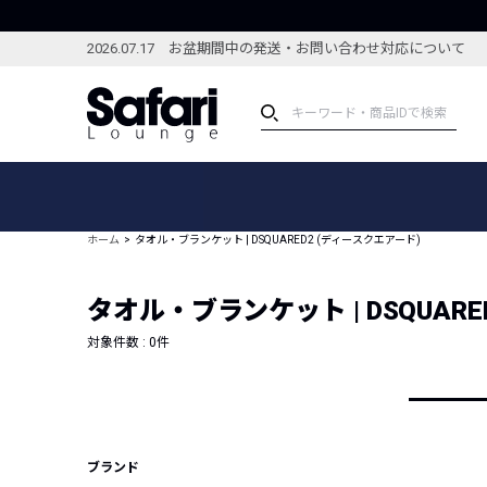
2026.07.17 お盆期間中の発送・お問い合わせ対応について
アイテム
スペシャル
カテゴリーから探す
スペシャルフィーチャ
ホーム
タオル・ブランケット | DSQUARED2 (ディースクエアード)
ブランドから探す
特集記事
絞り込んで探す
タオル・ブランケット | DSQUAR
新着アイテム
コーディネート
編集部のおすすめアイテム
対象件数 :
0
件
編集部のおすすめコー
ランキング
雑誌・カタログ掲載アイテム
セール
ブランド