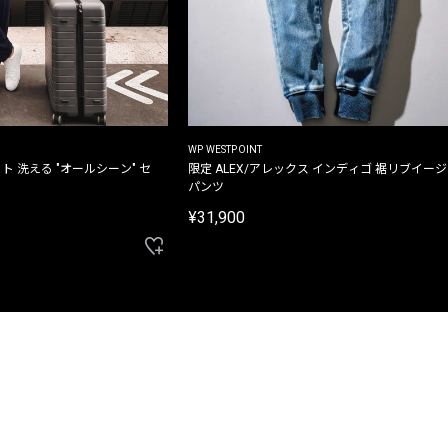
WP WESTPOINT
ト 洗える "オールシーン" セ
限定 ALEX/アレックス インディゴ 裾リブイー
パンツ
¥31,900