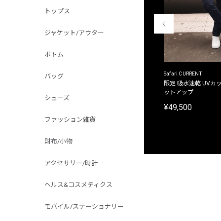
トップス
ジャケット/アウター
ボトム
ACANTHUS
Safari CURRENT
バッグ
別注限定 フード付き チェックシャツジャケット
限定 吸水速乾 UVカッ
ットアップ
¥31,900
シューズ
¥49,500
ファッション雑貨
財布/小物
アクセサリー/時計
ヘルス&コスメティクス
モバイル/ステーショナリー