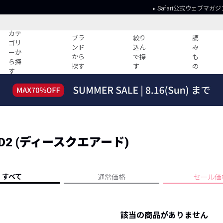
Safari公式ウェブマガジ
カテ
ブラ
絞り
読
ゴリ
ンド
込ん
み
ーか
から
で探
も
ら探
探す
す
の
す
読みもの
ガイド
ー
すべての記事
ショッピング
2026年のイチオシTシャツ！
初めての方
“WP”のイージーパンツを徹底解説&コ
Club Safari
ーデ紹介
ED2 (ディースクエアード)
よくある質問
HOTなコーデ TOP20
会社概要
ディネート
新ブランドご紹介！
会員利用規約
すべて
通常価格
セール価
人気記事ランキング
プライバシー
バイヤーズ レコメンド
特定商取引に
今週の別注アイテム
該当の商品がありません
ウィークリーコーデ