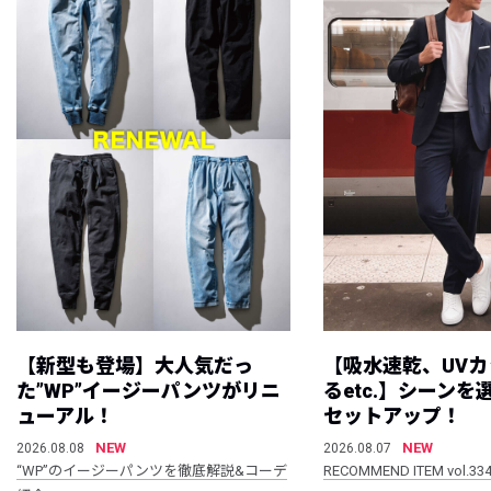
【新型も登場】大人気だっ
【吸水速乾、UV
た”WP”イージーパンツがリニ
るetc.】シーン
ューアル！
セットアップ！
NEW
NEW
2026.08.08
2026.08.07
“WP”のイージーパンツを徹底解説&コーデ
RECOMMEND ITEM vol.33