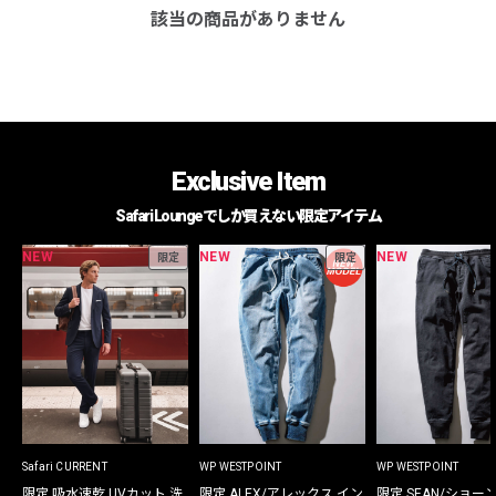
該当の商品がありません
Exclusive Item
Safari Loungeでしか買えない限定アイテム
NEW
NEW
NEW
限定
限定
Safari CURRENT
WP WESTPOINT
WP WESTPOINT
限定 吸水速乾 UVカット 洗
限定 ALEX/アレックス イン
限定 SEAN/ショー