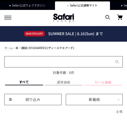
Safari公式ウェブマガジン
Safari公式通販サイト
Sa
ホーム
本・雑誌 | DSQUARED2 (ディースクエアード)
対象件数 : 0件
すべて
通常価格
セール価格
絞り込み
新着順
0 件