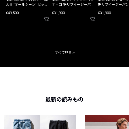
える "オールシーン" セット
ディゴ 裾リブイージーパン
裾リブイージーパン
アップ
ツ
¥49,500
¥31,900
¥31,900
すべて見る
最新の読みもの