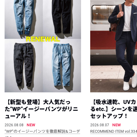
【新型も登場】大人気だっ
【吸水速乾、UV
た”WP”イージーパンツがリニ
るetc.】シーン
ューアル！
セットアップ！
NEW
NEW
2026.08.08
2026.08.07
“WP”のイージーパンツを徹底解説&コーデ
RECOMMEND ITEM vol.33