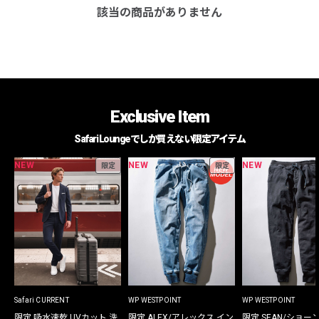
該当の商品がありません
Exclusive Item
Safari Loungeでしか買えない限定アイテム
NEW
NEW
NEW
限定
限定
Safari CURRENT
WP WESTPOINT
WP WESTPOINT
限定 吸水速乾 UVカット 洗
限定 ALEX/アレックス イン
限定 SEAN/ショー