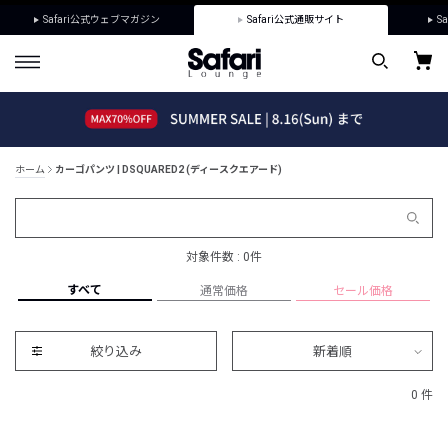
Safari公式ウェブマガジン
Safari公式通販サイト
Sa
ホーム
カーゴパンツ | DSQUARED2 (ディースクエアード)
対象件数 : 0件
すべて
通常価格
セール価格
絞り込み
新着順
0 件