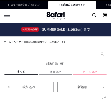
Safari公式ウェブマガジン
Safari公式通販サイト
Sa
ホーム
ヘアケア | DSQUARED2 (ディースクエアード)
対象件数 : 0件
すべて
通常価格
セール価格
絞り込み
新着順
0 件