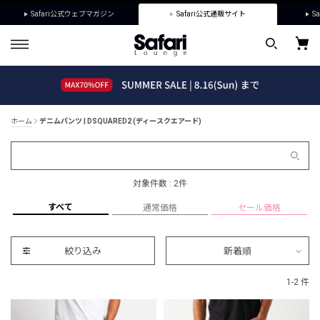
Safari公式ウェブマガジン
Safari公式通販サイト
Sa
ホーム
デニムパンツ | DSQUARED2 (ディースクエアード)
対象件数 : 2件
すべて
通常価格
セール価格
絞り込み
新着順
1-2 件