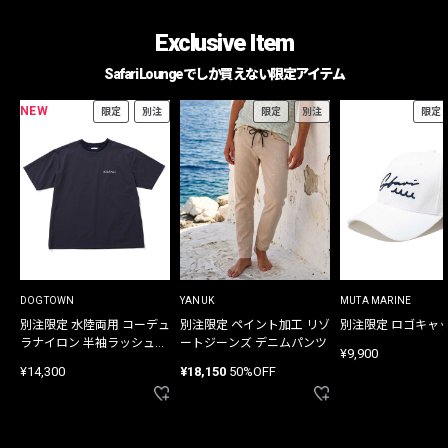
Exclusive Item
Safari Loungeでしか買えない限定アイテム
NEW
限定
別注
限定
別注
限定
DOGTOWN
YANUK
MUTA MARINE
別注限定 水陸両用 コーデュ
別注限定 ペイント加工 リゾ
別注限定 ロゴキャ
ラナイロン 半袖ラッシュガ
ートジーンズ デニムパンツ
¥9,900
ード
¥14,300
¥18,150
50%OFF